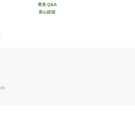
常見 Q&A
安心認證
洽談