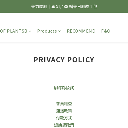
夏日輕補給｜500g 植物蛋白最低 $373 起
美力開肌｜滿 $1,488 贈美日肌酸 1 包
夏日輕補給｜500g 植物蛋白最低 $373 起
OF PLANTSB
Products
RECOMMEND
F&Q
PRIVACY POLICY
顧客服務
會員權益
運送政策
付款方式
退換貨政策