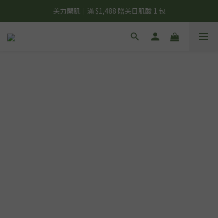
夏日輕補給｜500g 植物蛋白最低 $373 起
美力開肌｜滿 $1,488 贈美日肌酸 1 包
夏日輕補給｜500g 植物蛋白最低 $373 起