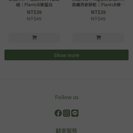
組｜PlantsB彼蛋白
高纖燕麥餅乾｜PlantsB彼蛋
白
NT$39
NT$39
NT$45
NT$45
Show more
Image Title
Follow us
顧客服務