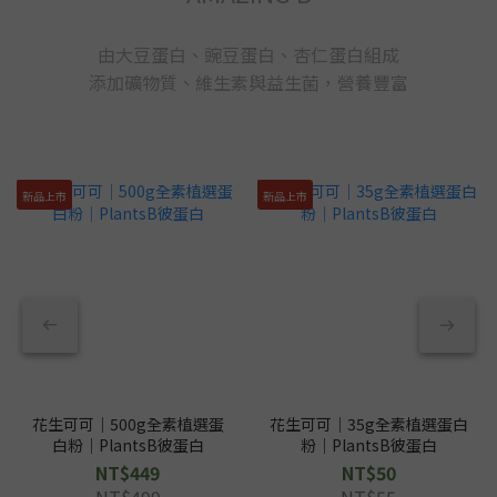
由大豆蛋白、豌豆蛋白、杏仁蛋白組成
添加礦物質、維生素與益生菌，營養豐富
新品上市
新品上市
花生可可｜500g全素植選蛋
花生可可｜35g全素植選蛋白
白粉｜PlantsB彼蛋白
粉｜PlantsB彼蛋白
NT$449
NT$50
NT$499
NT$55