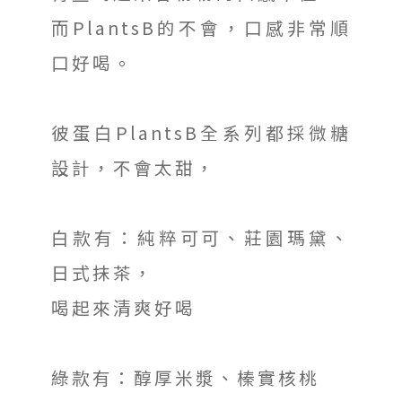
而PlantsB的不會，口感非常順
口好喝。
彼蛋白PlantsB全系列都採微糖
設計，不會太甜，
白款有：純粹可可、莊園瑪黛、
日式抹茶，
喝起來清爽好喝
綠款有：醇厚米漿、榛實核桃