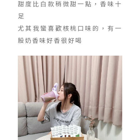
甜度比白款稍微甜一點，香味十
足
尤其我蠻喜歡核桃口味的，有一
股奶香味好香很好喝