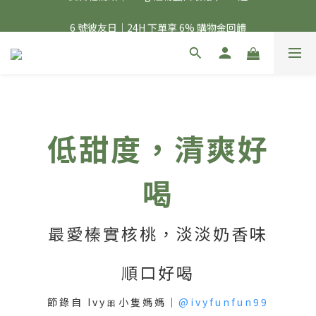
夏日輕補給｜500g 植物蛋白最低 $373 起
6 號彼友日｜24H 下單享 6% 購物金回饋
美力開肌｜滿 $1,488 贈美日肌酸 1 包
夏日輕補給｜500g 植物蛋白最低 $373 起
低甜度，清爽好
喝
最愛榛實核桃，淡淡奶香味
順口好喝
節錄自 Ivy🎀小隻媽媽｜
@ivyfunfun99