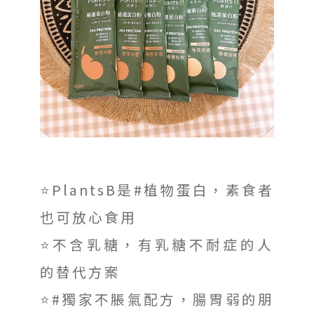
⭐️PlantsB是#植物蛋白，素食者
也可放心食用
⭐️不含乳糖，有乳糖不耐症的人
的替代方案
⭐️#獨家不脹氣配方，腸胃弱的朋