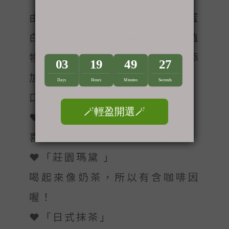
由大豆蛋白、豌豆蛋白、米蛋
白、葵花蛋白組成�最純粹的植
物蛋白，無香料、無色素、無添
加
口味：
❤️「純粹可可 」
喜歡巧克力朋友千萬別錯過
❤️「莊園瑪黛 」
喝起來像奶茶，所以有含咖啡因
喔！
❤️「日式抹茶」