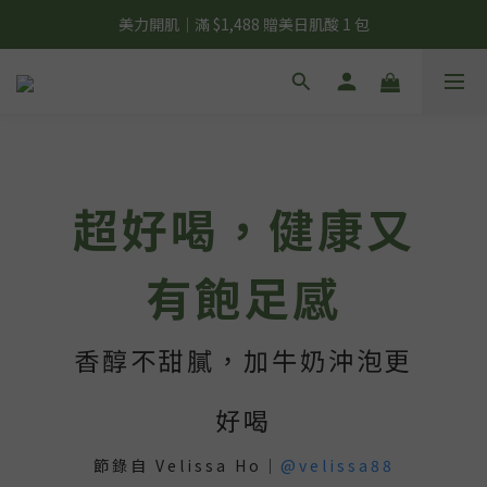
夏日輕補給｜500g 植物蛋白最低 $373 起
夏日輕補給｜500g 植物蛋白最低 $373 起
超好喝，健康又
有飽足感
香醇不甜膩，加牛奶沖泡更
好喝
節錄自 Velissa Ho｜
@velissa88