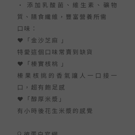
• 添加乳酸菌、維生素、礦物
質、膳食纖維，豐富營養所需
口味：
❤️「金沙芝麻 」
特愛這個口味常賣到缺貨
❤️「榛實核桃 」
榛果核挑的香氣讓人一口接一
口，超有飽足感
❤️「醇厚米漿」
有小時後花生米漿的感覺
🔍彼蛋白官網