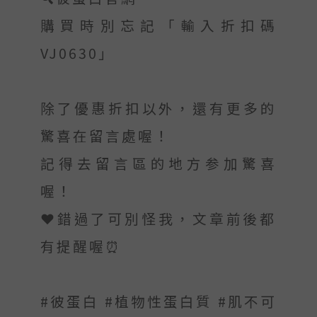
購買時別忘記「輸入折扣碼
VJ0630」
除了優惠折扣以外，還有更多的
驚喜在留言處喔！
記得去留言區的地方参加驚喜
喔！
❤️錯過了可別怪我，文章前後都
有提醒喔⏰
#彼蛋白 #植物性蛋白質 #肌不可