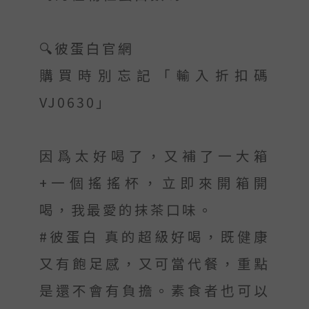
🔍彼蛋白官網
購買時別忘記「輸入折扣碼
VJ0630」
因爲太好喝了，又補了一大箱
+一個搖搖杯，立即來開箱開
喝，我最愛的抹茶口味。
#彼蛋白 真的超級好喝，既健康
又有飽足感，又可當代餐，重點
是還不會有負擔。素食者也可以