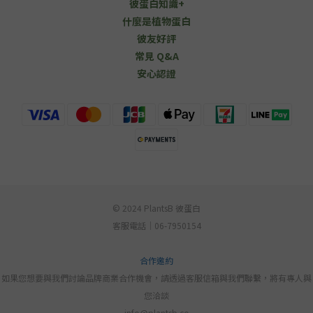
彼蛋白知識+
什麼是植物蛋白
彼友好評
常見 Q&A
安心認證
© 2024 PlantsB 彼蛋白
客服電話｜06-7950154
合作邀約
如果您想要與我們討論品牌商業合作機會，請透過客服信箱與我們聯繫，將有專人與
您洽談
info@plantsb.co