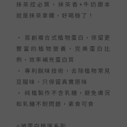
抹茶控必買，抹茶香+牛奶跟本
就是抹茶拿鐵，好喝極了！
• 首創複合式植物蛋白，保留更
豐富的植物營養，完美蛋白比
例，效率補充蛋白質
• 專利脫味技術，去除植物常見
豆腥味，只保留真實原味
• 純植製作不含乳糖，避免膚況
和乳糖不耐問題，素食可食
⭐️彼蛋白植琢系列