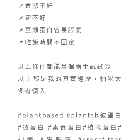
📌食慾不好
📌胃不好
📌豆類蛋白容易脹氣
📌吃飯時間不固定
以上條件都能拿個兩手試試😉
以上都是我的真實經歷，怕喝太
多者慎入
#plantbased #plantsb彼蛋白
#彼蛋白 #素食蛋白#植物蛋白#
訓練 #胃脹氣 #crossfitter