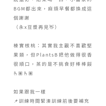
BGM都出來，麻煩早餐都換成這
個謝謝
（永x豆漿再見👋）
榛實核桃：其實我主觀不喜歡堅
果類，但PlantsB把他做得很香
很順口，蒸的是不挑食好棒棒餒
🫰🏽🫰🏽
如果跟我一樣
📌訓練時間緊湊訓練前後要補充