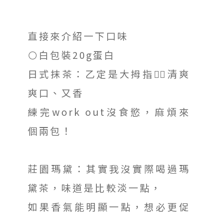
直接來介紹一下口味
⚪️白包裝20g蛋白
日式抹茶：乙定是大拇指👍🏽清爽
爽口、又香
練完work out沒食慾，麻煩來
個兩包！
莊園瑪黛：其實我沒實際喝過瑪
黛茶，味道是比較淡一點，
如果香氣能明顯一點，想必更促