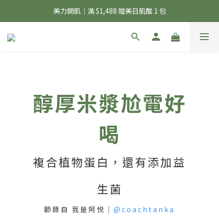
夏日輕補給｜500g 植物蛋白最低 $373 起
美力開肌｜滿 $1,488 贈美日肌酸 1 包
夏日輕補給｜500g 植物蛋白最低 $373 起
醇厚米漿尬電好
喝
複合植物蛋白，還有添加益
生菌
節錄自 我是阿悦｜
@coachtanka