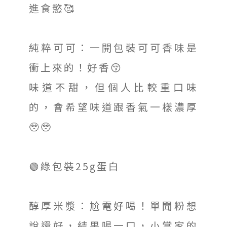
進食慾🥰
純粹可可：一開包裝可可香味是
衝上來的！好香😚
味道不甜，但個人比較重口味
的，會希望味道跟香氣一樣濃厚
🥹🥹
🟢綠包裝25g蛋白
醇厚米漿：尬電好喝！單聞粉想
說還好，結果喝一口，小當家的