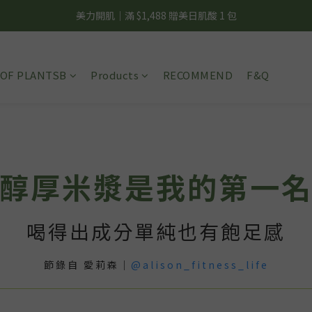
夏日輕補給｜500g 植物蛋白最低 $373 起
美力開肌｜滿 $1,488 贈美日肌酸 1 包
夏日輕補給｜500g 植物蛋白最低 $373 起
OF PLANTSB
Products
RECOMMEND
F&Q
醇厚米漿是我的第一
喝得出成分單純也有飽足感
節錄自 愛莉森｜
@alison_fitness_life