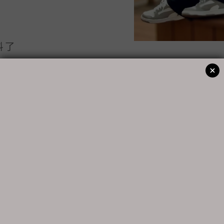
料了
蛋白質
奶茶系列
的
系列