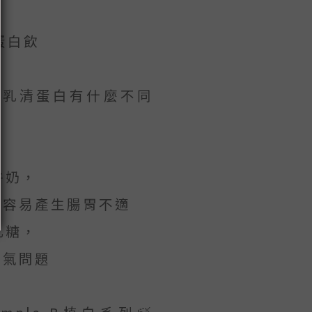
蛋白飲
vs乳清蛋白有什麼不同
牛奶，
較容易產生腸胃不適
乳糖，
脹氣問題