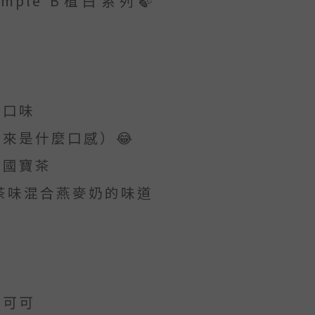
imple B植白系列🍃
的口味
來是什麼口感）😂
的國寶茶
茶味混合燕麥奶的味道
版可可