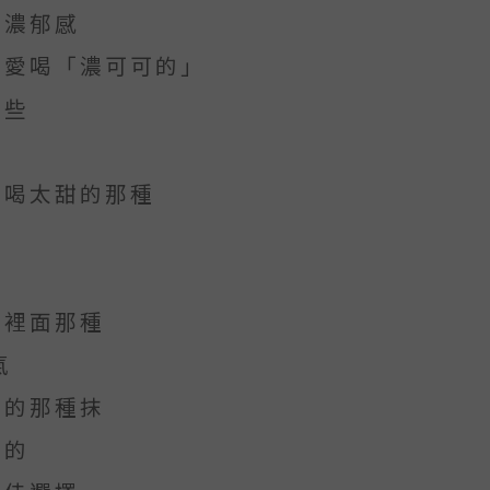
種濃郁感
偏愛喝「濃可可的」
一些
想喝太甜的那種
店裡面那種
氣
郁的那種抹
抹的