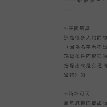
———🍃彼蛋白s
———
✨莊園瑪黛
這是很多人詢問
（因為名字看不出
瑪黛茶是阿根廷
搭配出來是有種 
蠻特別的
✨純粹可可
屬於減糖的苦甜