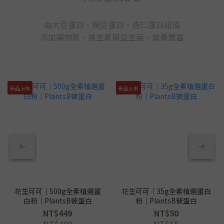
由大豆蛋白、豌豆蛋白、杏仁蛋白組成
添加礦物質、維生素與益生菌，營養豐富
新品上市
新品上市
花生可可｜500g全素植選蛋
花生可可｜35g全素植選蛋白
白粉｜PlantsB彼蛋白
粉｜PlantsB彼蛋白
NT$449
NT$50
NT$499
NT$55