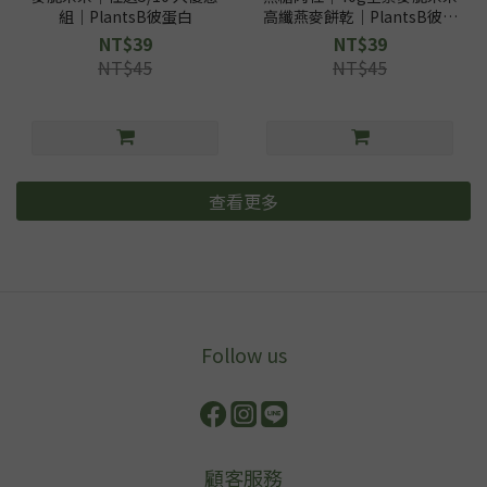
組｜PlantsB彼蛋白
高纖燕麥餅乾｜PlantsB彼蛋
白
NT$39
NT$39
NT$45
NT$45
查看更多
Image Title
Follow us
顧客服務