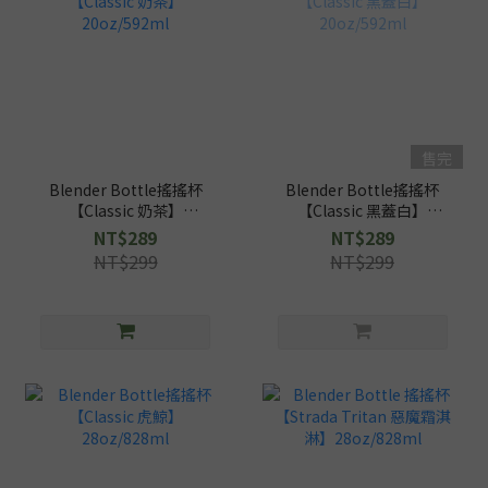
售完
Blender Bottle搖搖杯
Blender Bottle搖搖杯
【Classic 奶茶】
【Classic 黑蓋白】
20oz/592ml
20oz/592ml
NT$289
NT$289
NT$299
NT$299