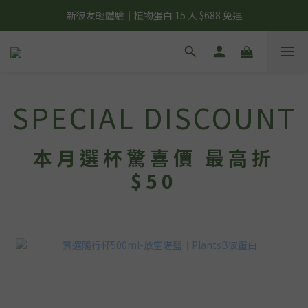
夏日輕補給｜500g 植物蛋白最低 $373 起
新彼友輕體驗｜植物蛋白 15 入 $688 免運
美力開肌｜滿 $1,488 贈美日肌酸 1 包
夏日輕補給｜500g 植物蛋白最低 $373 起
SPECIAL DISCOUNT
本月選杯驚喜價 最高折
$50