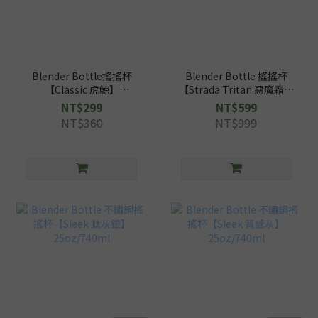
Blender Bottle搖搖杯
Blender Bottle 搖搖杯
【Classic 虎鯨】
【Strada Tritan 惡魔霜淇
28oz/828ml
淋】28oz/828ml
NT$299
NT$599
NT$360
NT$999