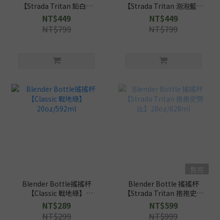
【Strada Tritan 鉛白】
【Strada Tritan 泡泡藍】
28oz/828ml
28oz/828ml
NT$449
NT$449
NT$799
NT$799
售完
Blender Bottle搖搖杯
Blender Bottle 搖搖杯
【Classic 戰地綠】
【Strada Tritan 抱抱史努
20oz/592ml
比】28oz/828ml
NT$289
NT$599
NT$299
NT$999