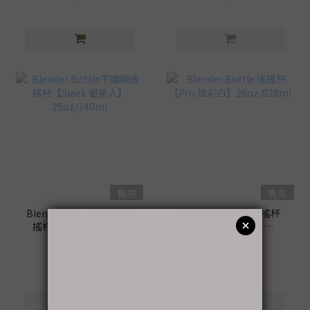
售完
售完
Blender Bottle不鏽鋼搖
Blender Bottle 搖搖杯
搖杯【Sleek 貓星人】
【Pro 炫彩白】
25oz/740ml
28oz/828ml
NT$799
NT$399
NT$999
NT$450