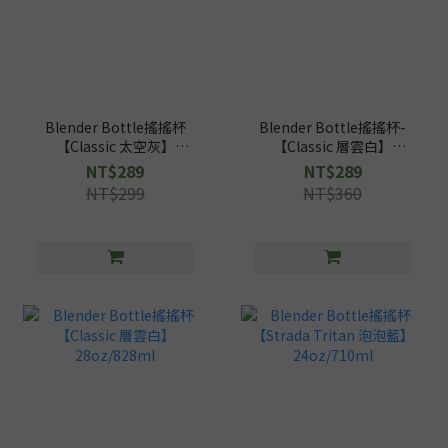
Blender Bottle搖搖杯
Blender Bottle搖搖杯-
【Classic 太空灰】
【Classic 層雲白】
20oz/592ml
20oz/592ml
NT$289
NT$289
NT$299
NT$360