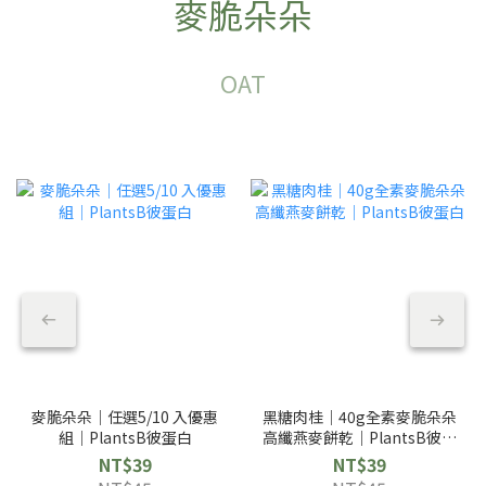
麥脆朵朵
OAT
麥脆朵朵｜任選5/10 入優惠
黑糖肉桂｜40g全素麥脆朵朵
組｜PlantsB彼蛋白
高纖燕麥餅乾｜PlantsB彼蛋
白
NT$39
NT$39