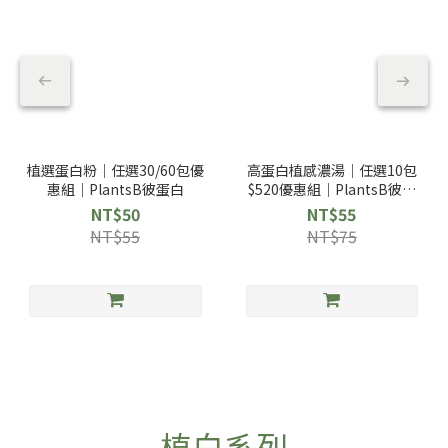
植選蛋白粉｜任選30/60包優
高蛋白植感濃湯｜任選10包
惠組｜PlantsB彼蛋白
$520優惠組｜PlantsB彼蛋
白
NT$50
NT$55
NT$55
NT$75
植白系列