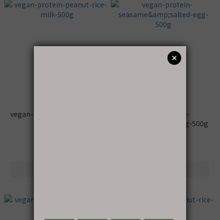
vegan-protein-peanut-rice-
vegan-protein-
milk-500g
seasame&salted-egg-500g
NT$449
NT$449
NT$499
NT$499