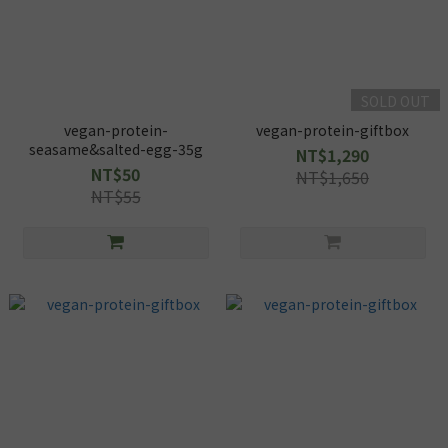
SOLD OUT
vegan-protein-
vegan-protein-giftbox
seasame&salted-egg-35g
NT$1,290
NT$50
NT$1,650
NT$55