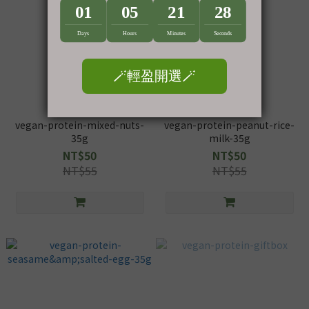
vegan-protein-mixed-nuts-
vegan-protein-peanut-rice-
35g
milk-35g
NT$50
NT$50
NT$55
NT$55