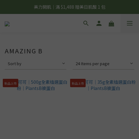
夏日輕補給｜500g 植物蛋白最低 $373 起
美力開肌｜滿 $1,488 贈美日肌酸 1 包
夏日輕補給｜500g 植物蛋白最低 $373 起
AMAZING B
Sort by
24 Items per page
新品上市
新品上市