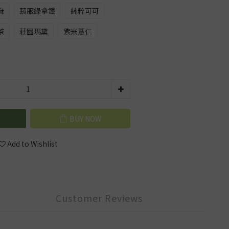
麻
蔬服綠拿鐵
純粹可可
茶
莊園瑪黛
紫米薏仁
BUY NOW
Add to Wishlist
Customer Reviews