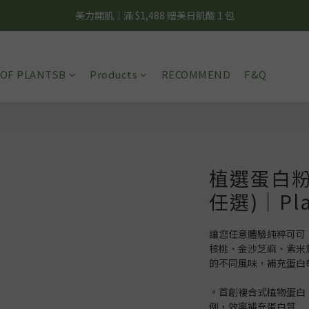
美力開肌｜滿 $1,488 贈美日肌酸 1 包
夏日輕補給｜500g 植物蛋白最低 $373 起
夏日輕補給｜500g 植物蛋白最低 $373 起
OF PLANTSB
Products
RECOMMEND
F&Q
植選蛋白粉
任選)｜Pl
讓您任意體驗純粹可可
核桃、金沙芝麻、紫米
的不同風味，補充蛋白
。首創複合式植物蛋白
例，效率補充蛋白質