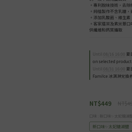
。專利脫味技術，去除
。純植製作不含乳糖，
。添加乳酸菌、維生素
。客家擂茶及紫米薏口
供纖維和鈣質攝取
Until
08/16 16:00
夏日
on selected product
Until
08/31 16:00
夏
Fami!ce 冰淇淋兌換券 
NT$449
NT$4
口味
: 新口味✨太妃糖湖
新口味✨太妃糖湖鹽