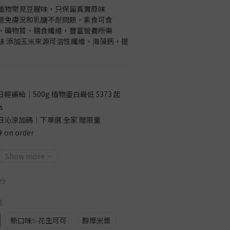
植物常見豆腥味，只保留真實原味
避免膚況和乳糖不耐問題，素食可食
、礦物質、膳食纖維，豐富營養所需
味 添加玉米來源可溶性纖維、海藻鈣，提
輕補給｜500g 植物蛋白最低 $373 起
s
日沁涼加碼｜下單選 全家 贈限量
on order
Show more
99
鹽
新口味✨花生可可
醇厚米漿