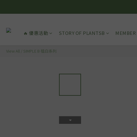
🔥 優惠活動
STORY OF PLANTSB
MEMBER 
View All
/
SIMPLE B 植白系列