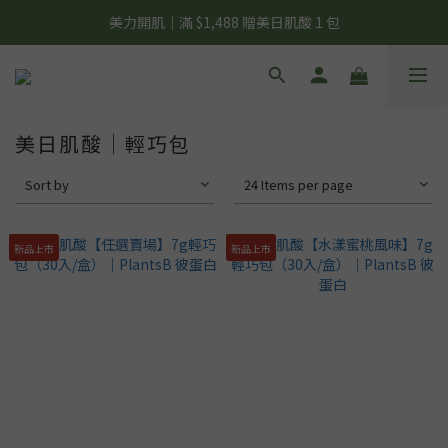
夏日輕補給｜500g 植物蛋白最低 $373 起
美力開肌｜滿 $1,488 贈美日肌酸 1 包
夏日輕補給｜500g 植物蛋白最低 $373 起
美日肌酸｜輕巧包
Sort by
24 Items per page
新品上市
新品上市