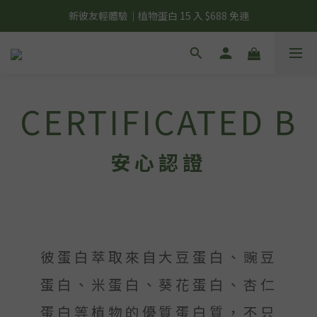
夏日輕補給｜500g 植物蛋白最低 $373 起
新彼友輕體驗｜植物蛋白 15 入 $688 免運
美力開肌｜滿 $1,488 贈美日肌酸 1 包
夏日輕補給｜500g 植物蛋白最低 $373 起
CERTIFICATED B
安心認證
彼蛋白萃取來自大豆蛋白、豌豆
蛋白、米蛋白、葵花蛋白、杏仁
蛋白等植物的優質蛋白質，不只