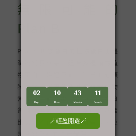
無限可能的
Plan B
PlantsB 彼蛋白的植物蛋白更是
跳脫常見框架，組合多種類的植
物蛋白。透過互補其缺乏的必須
胺基酸，以專業營養師根據植物
*
營養素，調配出 PDCAAS
蛋白
質消化率最佳吸收效率的胺基酸
比例。不僅滿足你不同需求，更
帶給你全新的味蕾體驗：