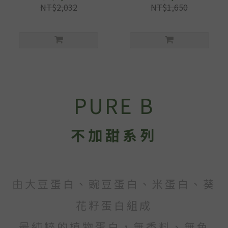
NT$2,032
NT$1,650
PURE B
不加
甜系列
由大豆蛋白、豌豆蛋白、米蛋白、葵
花籽蛋白組成
最純粹的植物蛋白，無香料、無色