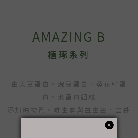
AMAZING B
植琢系列
由大豆蛋白、豌豆蛋白、葵花籽蛋
白、米蛋白組成
添加礦物質、維生素與益生菌，營養
多元