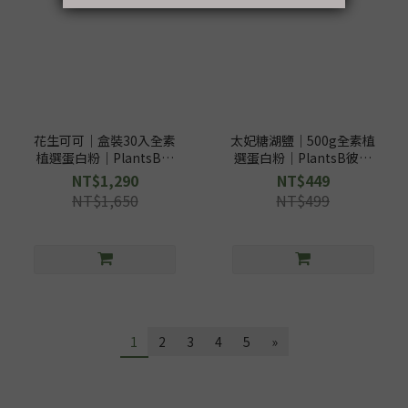
花生可可｜盒裝30入全素
太妃糖湖鹽｜500g全素植
植選蛋白粉｜PlantsB彼
選蛋白粉｜PlantsB彼蛋
蛋白
白
NT$1,290
NT$449
NT$1,650
NT$499
1
2
3
4
5
»