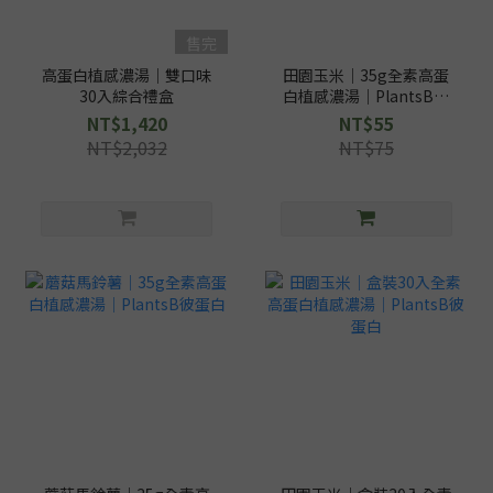
售完
高蛋白植感濃湯｜雙口味
田園玉米｜35g全素高蛋
30入綜合禮盒
白植感濃湯｜PlantsB彼
蛋白
NT$1,420
NT$55
NT$2,032
NT$75