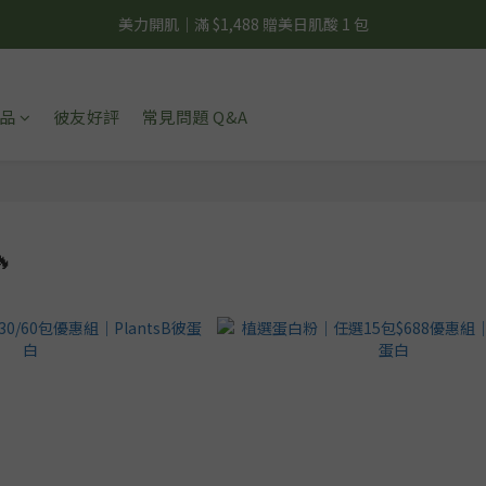
夏日輕補給｜500g 植物蛋白最低 $373 起
美力開肌｜滿 $1,488 贈美日肌酸 1 包
夏日輕補給｜500g 植物蛋白最低 $373 起
品
彼友好評
常見問題 Q&A
