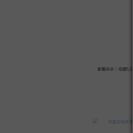
麥脆朵朵｜任選5/1