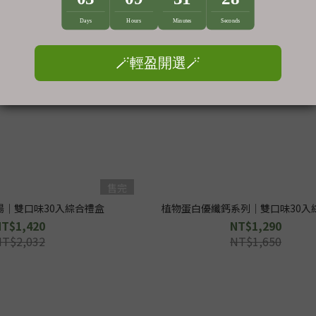
售完
湯｜雙口味30入綜合禮盒
植物蛋白優纖鈣系列｜雙口味30入
NT$1,420
NT$1,290
NT$2,032
NT$1,650