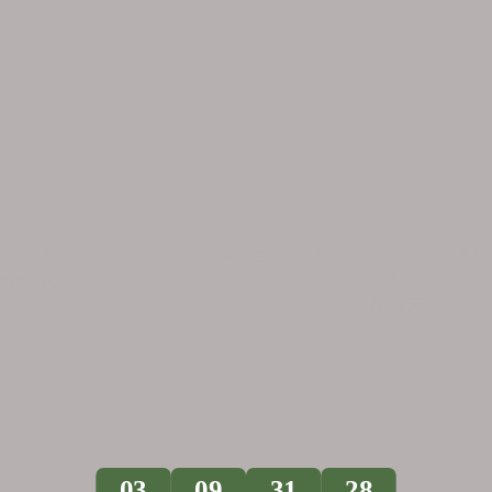
0 入優惠組｜PlantsB彼蛋白
高蛋白植感濃湯｜任選10包$520優惠組｜P
蛋白
NT$39
NT$55
NT$45
NT$75