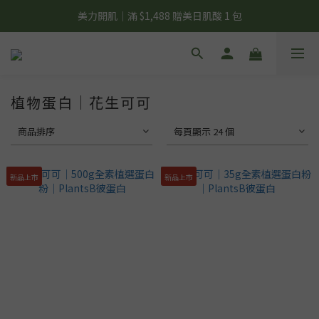
夏日輕補給｜500g 植物蛋白最低 $373 起
美力開肌｜滿 $1,488 贈美日肌酸 1 包
夏日輕補給｜500g 植物蛋白最低 $373 起
植物蛋白｜花生可可
商品排序
每頁顯示 24 個
新品上市
新品上市