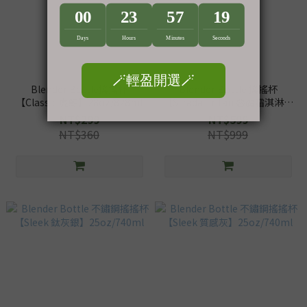
Blender Bottle搖搖杯
Blender Bottle 搖搖杯
【Classic 虎鯨】28oz/828ml
【Strada Tritan 惡魔霜淇淋】
28oz/828ml
NT$299
NT$599
NT$360
NT$999