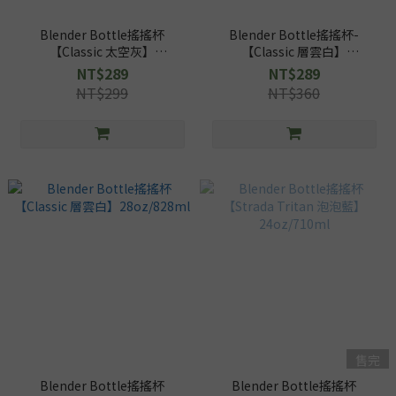
Blender Bottle搖搖杯
Blender Bottle搖搖杯-
【Classic 太空灰】
【Classic 層雲白】
20oz/592ml
20oz/592ml
NT$289
NT$289
NT$299
NT$360
售完
Blender Bottle搖搖杯
Blender Bottle搖搖杯