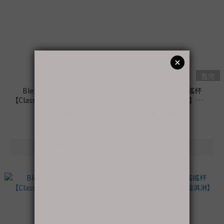
售完
Blender Bottle搖搖杯
Blender Bottle搖搖杯
【Classic 奶茶】20oz/592ml
【Classic 黑蓋白】
20oz/592ml
NT$289
NT$289
NT$299
NT$299