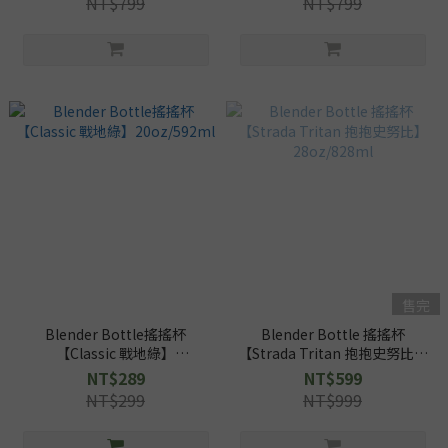
NT$799
NT$799
售完
Blender Bottle搖搖杯
Blender Bottle 搖搖杯
【Classic 戰地綠】
【Strada Tritan 抱抱史努比】
20oz/592ml
28oz/828ml
NT$289
NT$599
NT$299
NT$999