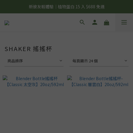
夏日輕補給｜500g 植物蛋白最低 $373 起
新彼友輕體驗｜植物蛋白 15 入 $688 免運
美力開肌｜滿 $1,488 贈美日肌酸 1 包
夏日輕補給｜500g 植物蛋白最低 $373 起
SHAKER 搖搖杯
商品排序
每頁顯示 24 個