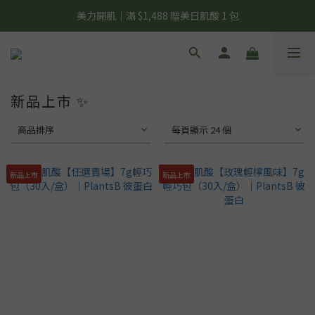
夏日輕補給｜500g 植物蛋白最低 $373 起
美力開肌｜滿 $1,488 贈美日肌酸 1 包
夏日輕補給｜500g 植物蛋白最低 $373 起
新品上市 ✨
商品排序
每頁顯示 24 個
新品上市
新品上市