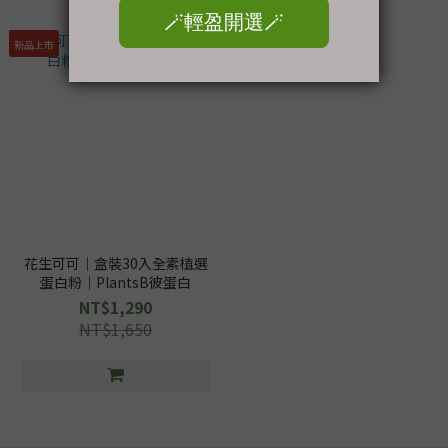
新品上市
花生可可｜盒裝30入全素植選
蛋白粉｜PlantsB彼蛋白
NT$1,290
NT$1,650