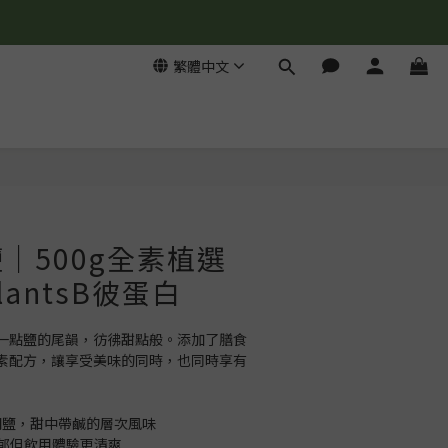
繁體中文
立即購買
｜500g全素植選
antsB彼蛋白
一點鹽的尾韻，彷彿甜點般。添加了膳食
素配方，讓享受美味的同時，也同時享有
漠湖鹽，甜中帶鹹的層次風味
濃郁但飲用體驗更清爽