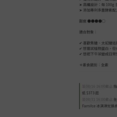
➤ 高纖設計：每 100g 
➤ 添加專利多重酵素
甜度 ●●●●○
適合對象：
✔︎ 喜歡焦糖、太妃糖
✔︎ 想嘗試植物蛋白，
✔︎ 想把下午茶變成日
＊素食類別：全素
至
08/16 16:00
截止
指
低 $373 起
至
08/31 16:00
截止
全
Fami!ce 冰淇淋兌換