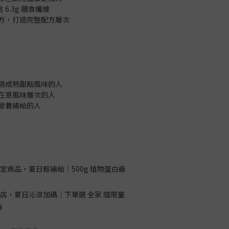
含 6.3g 膳食纖維
配方，打造完整配方層次
這類成熟甜點風味的人
但在意風味層次的人
常營養補給的人
定商品，夏日輕補給｜500g 植物蛋白最
店，夏日沁涼加碼｜下單選 全家 贈限量
券