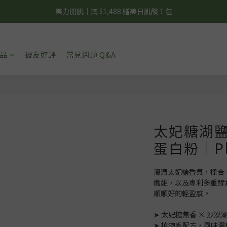
夏日輕補給｜500g 植物蛋白最低 $373 起
夏日輕補給｜500g 植物蛋白最低 $373 起
新彼友輕體驗｜植物蛋白 15 入 $688 免運
品
彼友好評
常見問題 Q&A
美力開肌｜滿 $1,488 贈美日肌酸 1 包
夏日輕補給｜500g 植物蛋白最低 $373 起
太妃糖湖鹽
蛋白粉｜Pl
溫潤太妃糖香氣，揉合
纖維，以及專利多重酵
順順好的輕盈感。
➤ 太妃糖焦香 × 沙
➤ 植物系配方，風味