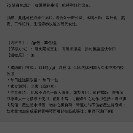
7g 隨身包設計，從運動到生活，維持剛好的節奏。
肌酸、蔓越莓粉與維生素C，適合久坐辦公室、水喝不夠、常外食、熬
夜、工作忙碌、生活節奏快速的現代女性。
【內容量】： 7g/包；30包/盒
【保存方式】： 避免陽光直射、高溫潮濕處，拆封後請盡快食用
【過敏原】： 無
＊建議飲用方式： 取1包(7g)，以粉:水=1:50的比例加入冷水中搖勻後
飲用
＊每日建議攝取量： 每日一包
＊素食類別： 全素（或純素）
＊注意事項： 肌酸不適合一般人食用。如擬食用，須在醫師、營養師
或專業人士之指導下使用。使用不當，可能產生之副作用包括：造成肌
肉裂傷；產生體水滯留，增加心臟負荷；腎臟功能不佳者產生腎衰竭；
飲水量增加造成電解質稀釋而引起抽筋或嘔吐；腸胃不適(下痢)