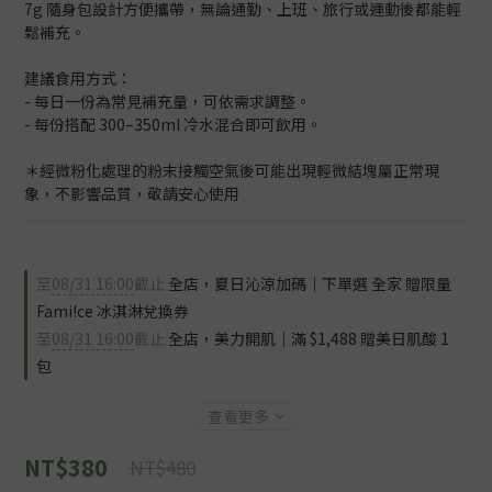
7g 隨身包設計方便攜帶，無論通勤、上班、旅行或運動後都能輕
鬆補充。
建議食用方式：
- 每日一份為常見補充量，可依需求調整。
- 每份搭配 300–350ml 冷水混合即可飲用。
＊經微粉化處理的粉末接觸空氣後可能出現輕微結塊屬正常現
象，不影響品質，敬請安心使用
至
08/31 16:00
截止
全店，夏日沁涼加碼｜下單選 全家 贈限量
Fami!ce 冰淇淋兌換券
至
08/31 16:00
截止
全店，美力開肌｜滿 $1,488 贈美日肌酸 1
包
查看更多
NT$380
NT$480