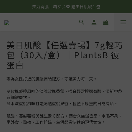
夏日輕補給｜500g 植物蛋白最低 $373 起
美力開肌｜滿 $1,488 贈美日肌酸 1 包
夏日輕補給｜500g 植物蛋白最低 $373 起
美日肌酸【任選賣場】7g輕巧
包（30入/盒）｜PlantsB 彼
蛋白
專為女性打造的肌酸補給配方，守護美力每一天。
🌹玫瑰輕檸風味的淡雅玫瑰香氣，揉合輕盈檸檬微酸，清新中帶
有細緻層次。
🍑水漾蜜桃風味打造清透蜜桃果香，輕盈不厚重的日常補給。
肌酸、蔓越莓粉與維生素 C 配方，適合久坐辦公室、水喝不夠、
常外食、熬夜、工作忙碌、生活節奏快速的現代女性。