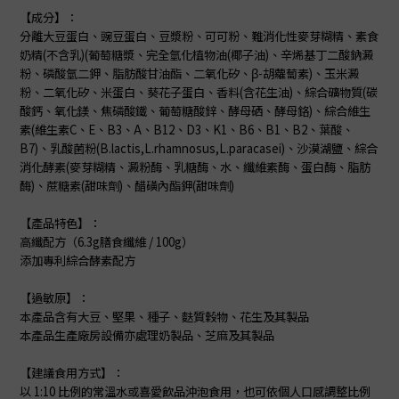
【成分】：
分離大豆蛋白、豌豆蛋白、豆漿粉、可可粉、難消化性麥芽糊精、素食
奶精(不含乳)(葡萄糖漿、完全氫化植物油(椰子油)、辛烯基丁二酸鈉澱
粉、磷酸氫二鉀、脂肪酸甘油酯、二氧化矽、β-胡蘿蔔素)、玉米澱
粉、二氧化矽、米蛋白、葵花子蛋白、香料(含花生油)、綜合礦物質(碳
酸鈣、氧化鎂、焦磷酸鐵、葡萄糖酸鋅、酵母硒、酵母鉻)、綜合維生
素(維生素C、E、B3、A、B12、D3、K1、B6、B1、B2、葉酸、
B7)、乳酸菌粉(B.lactis,L.rhamnosus,L.paracasei)、沙漠湖鹽、綜合
消化酵素(麥芽糊精、澱粉酶、乳糖酶、水、纖維素酶、蛋白酶、脂肪
酶)、蔗糖素(甜味劑)、醋磺內酯鉀(甜味劑)
【產品特色】：
高纖配方（6.3g膳食纖維 / 100g）
添加專利綜合酵素配方
【過敏原】：
本產品含有大豆、堅果、種子、麩質穀物、花生及其製品
本產品生產廠房設備亦處理奶製品、芝麻及其製品
【建議食用方式】：
以 1:10 比例的常溫水或喜愛飲品沖泡食用，也可依個人口感調整比例