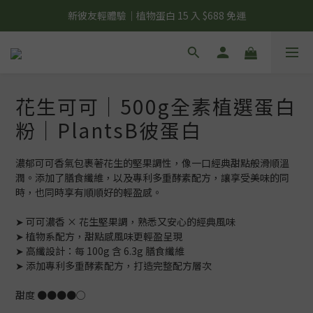
夏日輕補給｜500g 植物蛋白最低 $373 起
新彼友輕體驗｜植物蛋白 15 入 $688 免運
美力開肌｜滿 $1,488 贈美日肌酸 1 包
夏日輕補給｜500g 植物蛋白最低 $373 起
花生可可｜500g全素植選蛋白
粉｜PlantsB彼蛋白
濃郁可可香氣包裹著花生的堅果調性，像一口經典甜點般滑順溫
潤。添加了膳食纖維，以及專利多重酵素配方，讓享受美味的同
時，也同時享有順順好的輕盈感。
➤ 可可濃香 × 花生堅果調，熟悉又安心的經典風味
➤ 植物系配方，甜點感風味更輕盈呈現
➤ 高纖設計：每 100g 含 6.3g 膳食纖維
➤ 添加專利多重酵素配方，打造完整配方層次
甜度 ●●●●○