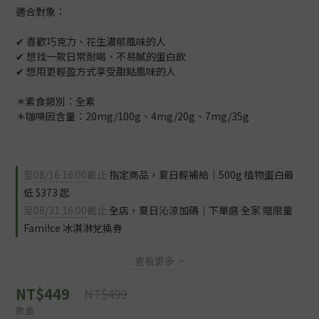
適合對象：
✔︎ 喜歡巧克力、花生濃郁風味的人
✔︎ 想找一款日常耐喝、不易膩的蛋白飲
✔︎ 想用更輕盈方式享受甜點風味的人
＊素食類別：全素
＊咖啡因含量：20mg/100g、4mg/20g、7mg/35g
至
08/16 16:00
截止
指定商品，夏日輕補給｜500g 植物蛋白最
低 $373 起
至
08/31 16:00
截止
全店，夏日沁涼加碼｜下單選 全家 贈限量
Fami!ce 冰淇淋兌換券
查看更多
NT$449
NT$499
數量