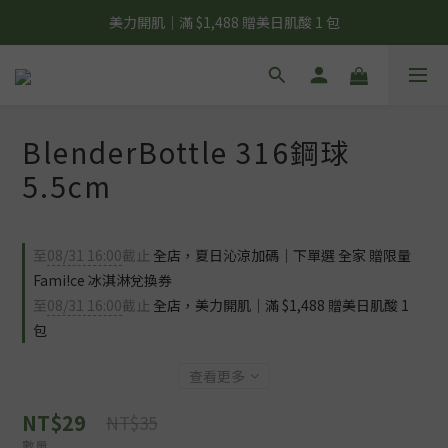
夏日輕補給｜500g 植物蛋白最低 $373 起
美力開肌｜滿 $1,488 贈美日肌酸 1 包
夏日輕補給｜500g 植物蛋白最低 $373 起
BlenderBottle 316鋼球
5.5cm
至
08/31 16:00
截止
全店，夏日沁涼加碼｜下單選 全家 贈限量
Fami!ce 冰淇淋兌換券
至
08/31 16:00
截止
全店，美力開肌｜滿 $1,488 贈美日肌酸 1
包
查看更多
NT$29
NT$35
數量