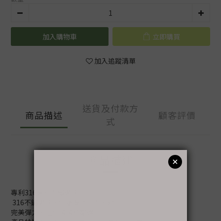
加入購物車
立即購買
加入追蹤清單
送貨及付款方
商品描述
顧客評價
式
商品描述
專利316專利不鏽鋼球
316不鏽鋼球，低溫攪拌也不卡粉！
完美彈力，任何搖搖杯都適用!