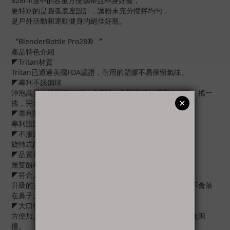
828ml適中的容量方便攜帶且杯身好握，
更特別的是圓弧底座設計，讓粉末充分攪拌均勻，
是戶外活動和運動健身的絕佳好瓶。
〝BlenderBottle Pro28® 〞
產品特色介紹
◤Tritan材質
Tritan已通過美國FDA認證，耐用的塑膠不易保留氣味。
◤專利不銹鋼球
沖泡高蛋白粉時不再糾結成塊狀，再難溶解的濃稠的成份，搖一
搖，完全溶解。
◤專利瓶扣
專利設計的瓶扣，瓶扣可供扣健身的櫃子鑰匙。
◤不滲漏設計
旋轉式的瓶蓋及撥彈式的瓶扣，保證不外漏。
◤品質最高保證
無雙酚A，無鄰苯二甲酸(BPA and Phthalate free)。
◤符合人體工學的翻蓋和瓶嘴
升級的安全瓶蓋設計，打開瓶蓋後保持開啟設計，飲用時不會落
在鼻子上。
◤大口徑設計
方便加入營養品粉末與其他原料，內部更易於清洗乾淨，免困
擾。