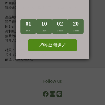
◤圓弧底座設計
讓粉末和水在杯中充分攪拌，不容錯過每一個細節。
產品規格說明
瓶子容量28oz/828ml；刻度容量22oz/650ml。
附BlenderBall®專利金屬攪拌球。
美制毫升/英制盎司容量雙標記。
無雙酚A及 鄰苯二甲酸脂（BPA and Phthalate free)。
可放入洗碗機內清洗。
材質：Tritan共聚聚酯、高密度聚乙烯、聚丙烯。
尺寸：高22.4 x 寬9.7/7(cm)
耐溫：-20℃~80℃。
Follow us