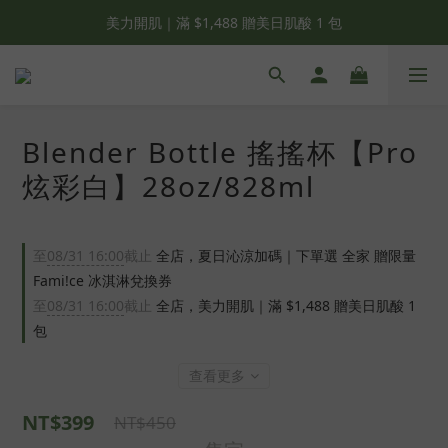
夏日輕補給｜500g 植物蛋白最低 $373 起
美力開肌｜滿 $1,488 贈美日肌酸 1 包
夏日輕補給｜500g 植物蛋白最低 $373 起
Blender Bottle 搖搖杯【Pro
炫彩白】28oz/828ml
至
08/31 16:00
截止
全店，夏日沁涼加碼｜下單選 全家 贈限量
Fami!ce 冰淇淋兌換券
至
08/31 16:00
截止
全店，美力開肌｜滿 $1,488 贈美日肌酸 1
包
查看更多
NT$399
NT$450