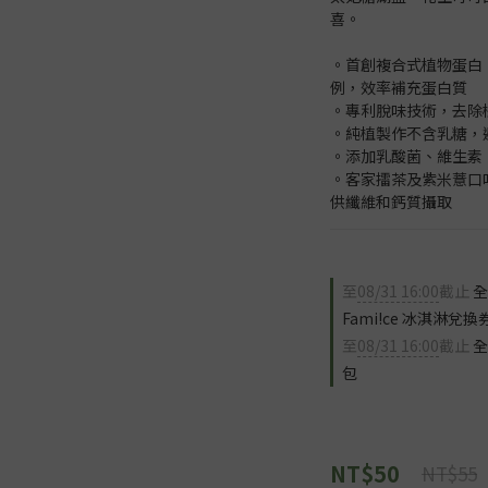
喜。
。首創複合式植物蛋白
例，效率補充蛋白質
。專利脫味技術，去除
。純植製作不含乳糖，
。添加乳酸菌、維生素
。客家擂茶及紫米薏口
供纖維和鈣質攝取
至
08/31 16:00
截止
全
Fami!ce 冰淇淋兌換
至
08/31 16:00
截止
全
包
NT$50
NT$55