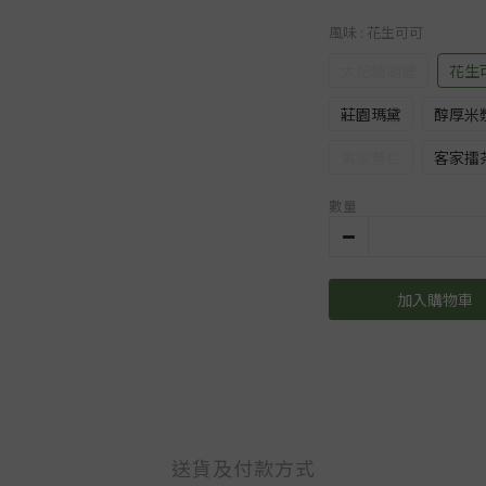
風味
: 花生可可
太妃糖湖鹽
花生
莊園瑪黛
醇厚米
紫米薏仁
客家擂
數量
加入購物車
送貨及付款方式