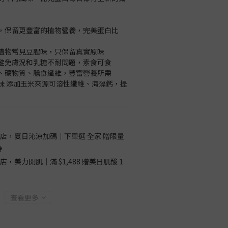
，保留更豐富的植物營養，完美蛋白比
植物常見豆腥味，只保留真實原味
避免膚況和乳糖不耐問題，素食可食
、礦物質、膳食纖維，豐富營養所需
味 添加玉米來源可溶性纖維、海藻鈣，提
店，夏日沁涼加碼｜下單選 全家 贈限量
券
店，美力開肌｜滿 $1,488 贈美日肌酸 1
查看更多