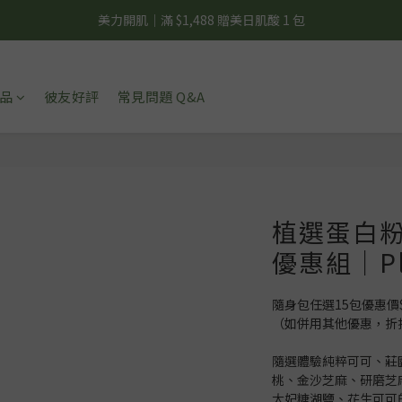
美力開肌｜滿 $1,488 贈美日肌酸 1 包
夏日輕補給｜500g 植物蛋白最低 $373 起
夏日輕補給｜500g 植物蛋白最低 $373 起
品
彼友好評
常見問題 Q&A
植選蛋白粉
優惠組｜Pl
隨身包任選15包優惠價
（如併用其他優惠，折
隨選體驗純粹可可、莊
桃、金沙芝麻、研磨芝
太妃糖湖鹽、花生可可