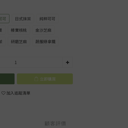
可可
日式抹茶
純粹可可
漿
榛實核桃
金沙芝麻
茶
研磨芝麻
蔬服綠拿鐵
立即購買
加入追蹤清單
顧客評價