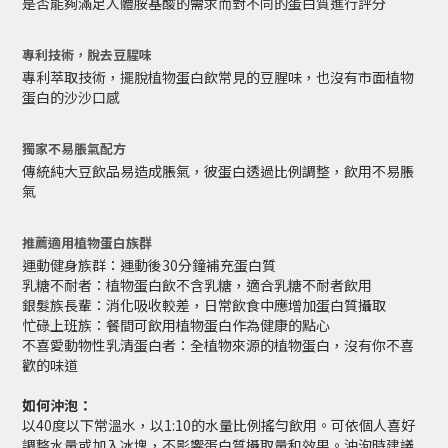
是否能夠滿足人體胺基酸的需求而對不同的蛋白質進行評分
專利技術，脫去豆腥味
專利萃取技術，擺脫植物蛋白飲常見的豆腥味，也沒有市面植物
蛋白的沙沙口感
獨家不易脹氣配方
傳統純大豆飲品易造成脹氣，彼蛋白透過比例調整，飲用不易脹
氣
推薦適用植物蛋白族群
運動健身族群：運動後30分鐘補充蛋白質
乳糖不耐者：植物蛋白飲不含乳糖，適合乳糖不耐者飲用
銀髮族長輩：消化吸收較差，日常飲食中應增加蛋白質攝取
忙碌上班族：餐間可飲用植物蛋白作為健康的點心
不喜愛動物性乳清蛋白者：全植物來源的植物蛋白，沒有你不喜
歡的味道
如何沖泡：
以40度以下常溫水，以1:10的水量比例搖勻飲用。可依個人喜好
調整水量或加入冰塊，不影響蛋白質攝取量和效果。沖泡時建議