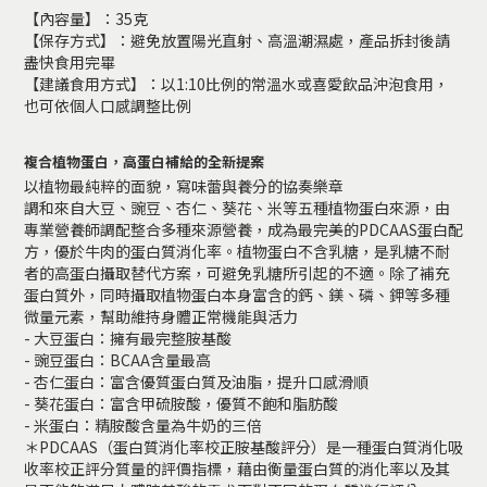
【內容量】：35克
【保存方式】：避免放置陽光直射、高溫潮濕處，產品拆封後請
盡快食用完畢
【建議食用方式】：以1:10比例的常溫水或喜愛飲品沖泡食用，
也可依個人口感調整比例
複合植物蛋白，高蛋白補給的全新提案
以植物最純粹的面貌，寫味蕾與養分的協奏樂章
調和來自大豆、豌豆、杏仁、葵花、米等五種植物蛋白來源，由
專業營養師調配整合多種來源營養，成為最完美的PDCAAS蛋白配
方，優於牛肉的蛋白質消化率。植物蛋白不含乳糖，是乳糖不耐
者的高蛋白攝取替代方案，可避免乳糖所引起的不適。除了補充
蛋白質外，同時攝取植物蛋白本身富含的鈣、鎂、磷、鉀等多種
微量元素，幫助維持身體正常機能與活力
- 大豆蛋白：擁有最完整胺基酸
- 豌豆蛋白：BCAA含量最高
- 杏仁蛋白：富含優質蛋白質及油脂，提升口感滑順
- 葵花蛋白：富含甲硫胺酸，優質不飽和脂肪酸
- 米蛋白：精胺酸含量為牛奶的三倍
＊PDCAAS（蛋白質消化率校正胺基酸評分）是一種蛋白質消化吸
收率校正評分質量的評價指標，藉由衡量蛋白質的消化率以及其