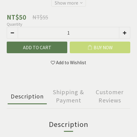
Show more
NT$50
NT$55
Quantity
ADD TO CART
BUY NOW
Add to Wishlist
Shipping &
Customer
Description
Payment
Reviews
Description