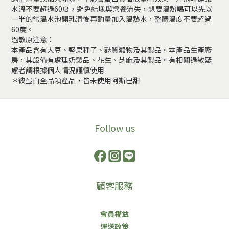
水溫不要超過60度，避免結塊與營養流失，想要溫熱喝可以先以
一半的常溫水泡開乳清後再酌量加入溫熱水，整體溫度不要超過
60度。
過敏原注意：
本產品含有大豆、堅果種子、麩質穀物及其製品。本產品生產廠
房，其設備有處理奶製品、花生、芝麻及其製品。有相關過敏疑
慮者請根據個人情況謹慎使用
＊彼蛋白全品項產品，皆未使用阿斯巴甜
Follow us
顧客服務
會員權益
運送政策