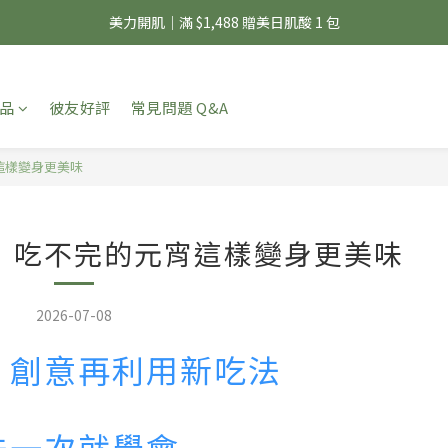
夏日輕補給｜500g 植物蛋白最低 $373 起
美力開肌｜滿 $1,488 贈美日肌酸 1 包
夏日輕補給｜500g 植物蛋白最低 $373 起
品
彼友好評
常見問題 Q&A
這樣變身更美味
！吃不完的元宵這樣變身更美味
2026-07-08
！創意再利用新吃法
法一次就學會