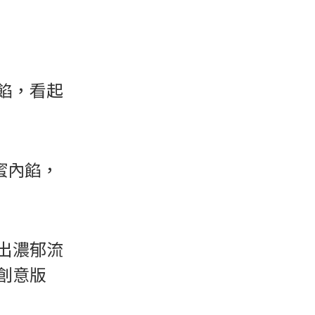
餡，看起
蜜內餡，
出濃郁流
創意版