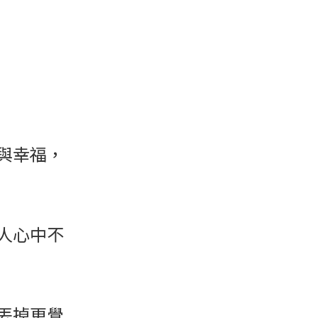
與幸福，
人心中不
丟掉更覺