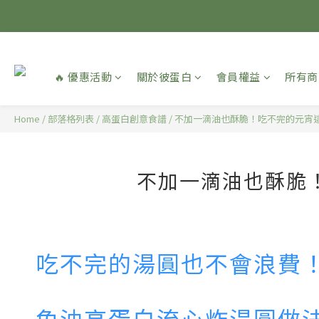
🔥 優惠活動
關於彼蛋白
會員權益
所有商
Home
/
部落格列表
/
高蛋白創意食譜
/
不加一滴油也酥脆！吃不完的元宵
不加一滴油也酥脆
吃不完的湯圓也不會浪費
免油高蛋白流心炸湯圓做