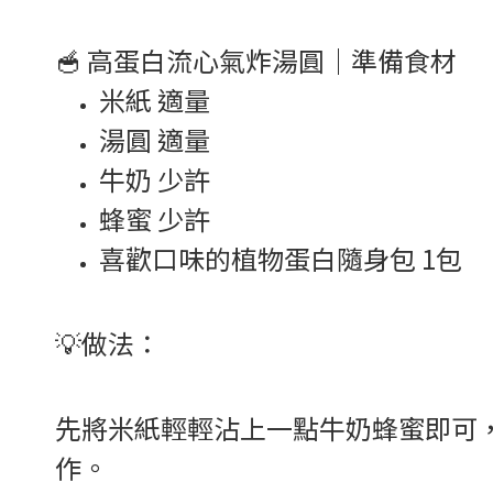
🥣 高蛋白流心氣炸湯圓｜準備食材
米紙 適量
湯圓 適量
牛奶 少許
蜂蜜 少許
喜歡口味的植物蛋白隨身包 1包
💡做法：
先將米紙輕輕沾上一點牛奶蜂蜜即可
作。