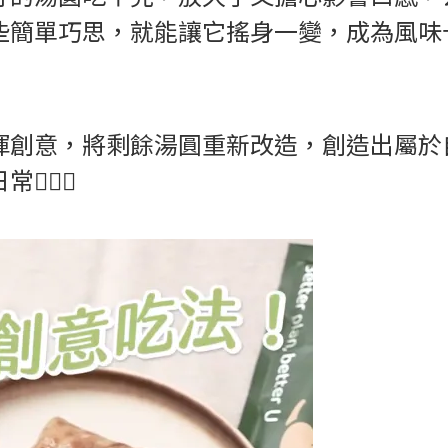
些簡單巧思，就能讓它搖身一變，成為風味
揮創意，將剩餘湯圓重新改造，創造出屬於
🏻‍♀️