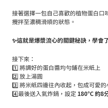
接著選擇一包自己喜歡的植物蛋白口
攪拌至濃稠滑順的狀態。
✨這就是爆漿流心的關鍵秘訣，學會
接下來：
1️⃣ 將調好的蛋白醬均勻鋪在米紙上
2️⃣ 放上湯圓
3️⃣ 將米紙四邊往內收起，包成可愛
4️⃣最後送入氣炸鍋，設定
180°C 約8