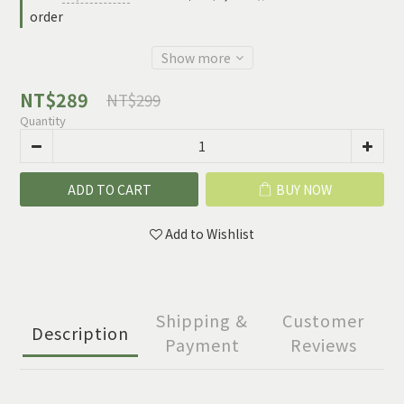
order
Show more
NT$289
NT$299
Quantity
ADD TO CART
BUY NOW
Add to Wishlist
Shipping &
Customer
Description
Payment
Reviews