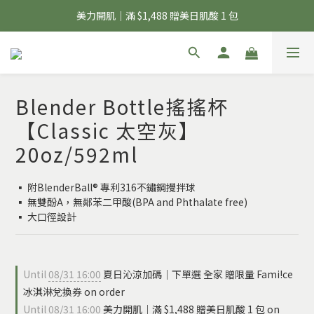
夏日輕補給｜500g 植物蛋白最低 $373 起
美力開肌｜滿 $1,488 贈美日肌酸 1 包
夏日輕補給｜500g 植物蛋白最低 $373 起
Blender Bottle搖搖杯
【Classic 太空灰】
20oz/592ml
▪️ 附BlenderBall® 專利316不鏽鋼攪拌球
▪️ 無雙酚A，無鄰苯二甲酸(BPA and Phthalate free)
▪️ 大口徑設計
Until
08/31 16:00
夏日沁涼加碼｜下單選 全家 贈限量 Fami!ce
冰淇淋兌換券 on order
Until
08/31 16:00
美力開肌｜滿 $1,488 贈美日肌酸 1 包 on