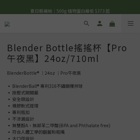
夏日輕補給｜500g 植物蛋白最低 $373 起
夏日輕補給｜500g 植物蛋白最低 $373 起
6 號彼友日｜24H 下單享 6% 購物金回饋
美力開肌｜滿 $1,488 贈美日肌酸 1 包
Blender Bottle搖搖杯【Pro
夏日輕補給｜500g 植物蛋白最低 $373 起
午夜黑】24oz/710ml
BlenderBottle® ｜24oz ｜Pro午夜黑
▪️ BlenderBall® 專利316不鏽鋼攪拌球
▪️ 按壓式開關蓋
▪️ 安全鎖設計
▪️ 橡膠軟式提環
▪️ 專利瓶扣
▪️ 不滲漏設計
▪️ 無雙酚A，無鄰苯二甲酸(BPA and Phthalate free)
▪️ 符合人體工學的翻蓋和瓶嘴
▪️ 大口徑設計