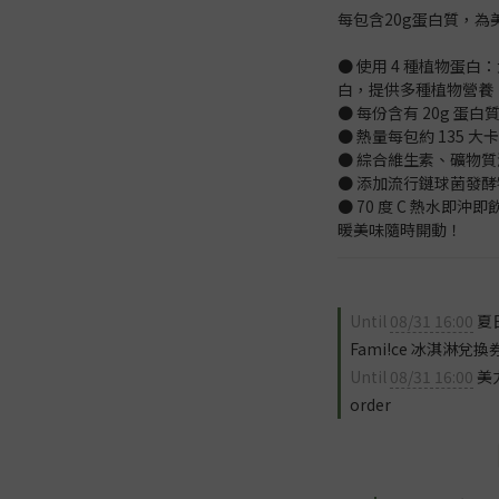
每包含20g蛋白質，
● 使用 4 種植物蛋
白，提供多種植物營養
● 每份含有 20g 蛋
● 熱量每包約 135 
● 綜合維生素、礦物質
● 添加流行鏈球菌發酵
● 70 度 C 熱水
暖美味隨時開動！
Until
08/31 16:00
夏
Fami!ce 冰淇淋兌換券 
Until
08/31 16:00
美力
order