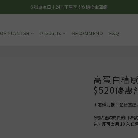
夏日輕補給｜500g 植物蛋白最低 $373 起
6 號彼友日｜24H 下單享 6% 購物金回饋
美力開肌｜滿 $1,488 贈美日肌酸 1 包
OF PLANTSB
Products
RECOMMEND
F&Q
夏日輕補給｜500g 植物蛋白最低 $373 起
高蛋白植感
$520優惠
＊嚐鮮力推！體驗無壓力
❗請點選欲購買的口味數
包，即可套用 10 入任