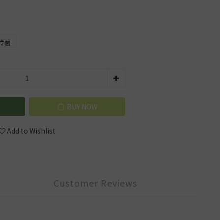
鈴薯
BUY NOW
Add to Wishlist
Customer Reviews