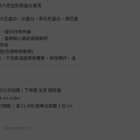
為美力而生的高蛋白濃湯
白：大豆蛋白、米蛋白、葵花籽蛋白、豌豆蛋
白質，提供日常所需
大卡，當做點心飽足感剛剛好
添加
物(含透明質酸鈉)
即沖即飲，不怕高溫破壞營養素，稍加攪拌，溫
日沁涼加碼｜下單選 全家 贈限量
on order
開肌｜滿 $1,488 贈美日肌酸 1 包 on
Show more