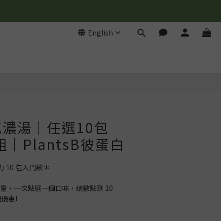
English
BUY NOW
濃湯｜任選10包
組｜PlantsB彼蛋白
 10 包入門款＊
量，一次點選一個口味，總數點到 10 
選優惠❗