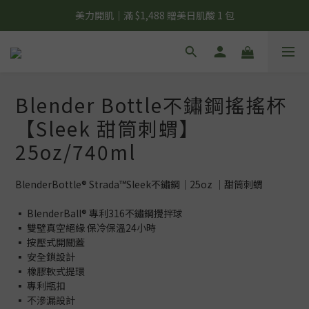
夏日輕補給｜500g 植物蛋白最低 $373 起
美力開肌｜滿 $1,488 贈美日肌酸 1 包
夏日輕補給｜500g 植物蛋白最低 $373 起
Blender Bottle不鏽鋼搖搖杯
【Sleek 甜筒刺蝟】
25oz/740ml
BlenderBottle® Strada™Sleek不鏽鋼｜25oz ｜甜筒刺蝟
▪️ BlenderBall® 專利316不鏽鋼攪拌球
▪️ 雙壁真空絕緣 保冷保溫24小時
▪️ 按壓式開關蓋
▪️ 安全鎖設計
▪️ 橡膠軟式提環
▪️ 專利瓶扣
▪️ 不滲漏設計