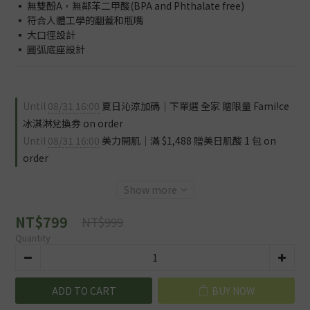
▪️ 無雙酚A，無鄰苯二甲酸(BPA and Phthalate free)
▪️ 符合人體工學的翻蓋和瓶嘴
▪️ 大口徑設計
▪️ 圓弧底座設計
Until
08/31 16:00
夏日沁涼加碼｜下單選 全家 贈限量 Fami!ce
冰淇淋兌換券 on order
Until
08/31 16:00
美力開肌｜滿 $1,488 贈美日肌酸 1 包 on
order
Show more
NT$799
NT$999
Quantity
ADD TO CART
BUY NOW