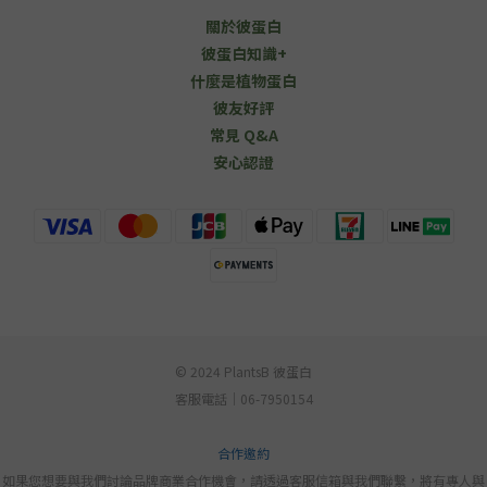
關於彼蛋白
彼蛋白知識+
什麼是植物蛋白
彼友好評
常見 Q&A
安心認證
© 2024 PlantsB 彼蛋白
客服電話｜06-7950154
合作邀約
如果您想要與我們討論品牌商業合作機會，請透過客服信箱與我們聯繫，將有專人與