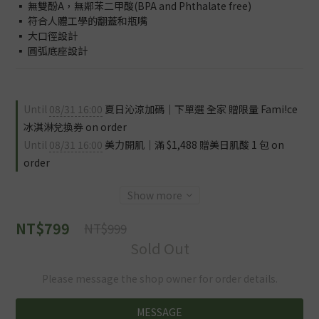
▪️ 無雙酚A，無鄰苯二甲酸(BPA and Phthalate free)
▪️ 符合人體工學的翻蓋和瓶嘴
▪️ 大口徑設計
▪️ 圓弧底座設計
Until
08/31 16:00
夏日沁涼加碼｜下單選 全家 贈限量 Fami!ce
冰淇淋兌換券 on order
Until
08/31 16:00
美力開肌｜滿 $1,488 贈美日肌酸 1 包 on
order
Show more
NT$799
NT$999
Sold Out
Please message the shop owner for order details.
MESSAGE