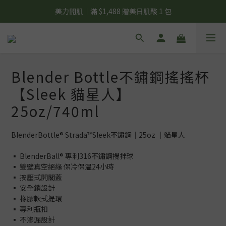
夏日輕補給｜500g 植物蛋白最低 $373 起
美力開肌｜滿 $1,488 贈美日肌酸 1 包
夏日輕補給｜500g 植物蛋白最低 $373 起
Blender Bottle不鏽鋼搖搖杯
【Sleek 貓星人】
25oz/740ml
BlenderBottle® Strada™Sleek不鏽鋼｜25oz ｜貓星人
▪️ BlenderBall® 專利316不鏽鋼攪拌球
▪️ 雙壁真空絕緣 保冷保溫24小時
▪️ 按壓式開關蓋
▪️ 安全鎖設計
▪️ 橡膠軟式提環
▪️ 專利瓶扣
▪️ 不滲漏設計