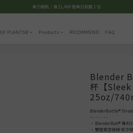
美力開肌｜滿 $1,488 贈美日肌酸 1 包
夏日輕補給｜500g 植物蛋白最低 $373 起
夏日輕補給｜500g 植物蛋白最低 $373 起
OF PLANTSB
Products
RECOMMEND
F&Q
Blender
杯【Slee
25oz/740
BlenderBottle® S
- - - - - - -
• BlenderBall® 
• 雙壁真空絕緣 保冷保