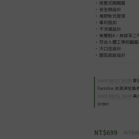
• 按壓式開關蓋
• 安全鎖設計
• 橡膠軟式提環
• 專利瓶扣
• 不滲漏設計
• 無雙酚A，無鄰苯二甲酸(BP
• 符合人體工學的翻
• 大口徑設計
• 圓弧底座設計
Until
08/31 16:00
夏
Fami!ce 冰淇淋兌換券 
Until
08/31 16:00
美力
order
NT$699
NT$9