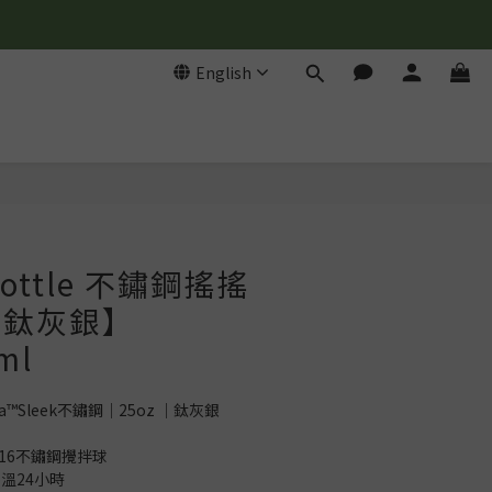
English
 Bottle 不鏽鋼搖搖
k 鈦灰銀】
ml
trada™Sleek不鏽鋼｜25oz ｜鈦灰銀
專利316不鏽鋼攪拌球
溫24小時