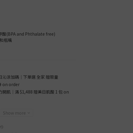
A and Phthalate free)
蓋和瓶嘴
日沁涼加碼｜下單選 全家 贈限量
on order
開肌｜滿 $1,488 贈美日肌酸 1 包 on
Show more
99