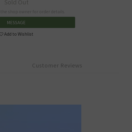
Sold Out
he shop owner for order details.
MESSAGE
Add to Wishlist
Customer Reviews