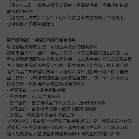
【保存方式】：避免放置陽光直射、高溫潮濕處，產品拆封後請
盡快食用完畢
【建議食用方式】：以1:10比例的常溫水或喜愛飲品沖泡食用，
也可依個人口感調整比例
複合植物蛋白，高蛋白補給的全新提案
以植物最純粹的面貌，寫味蕾與養分的協奏樂章
調和來自大豆、豌豆、杏仁、葵花、米等五種植物蛋白來源，由
專業營養師調配整合多種來源營養，成為最完美的PDCAAS蛋白配
方，優於牛肉的蛋白質消化率。植物蛋白不含乳糖，是乳糖不耐
者的高蛋白攝取替代方案，可避免乳糖所引起的不適。除了補充
蛋白質外，同時攝取植物蛋白本身富含的鈣、鎂、磷、鉀等多種
微量元素，幫助維持身體正常機能與活力
- 大豆蛋白：擁有最完整胺基酸
- 豌豆蛋白：BCAA含量最高
- 杏仁蛋白：富含優質蛋白質及油脂，提升口感滑順
- 葵花蛋白：富含甲硫胺酸，優質不飽和脂肪酸
- 米蛋白：精胺酸含量為牛奶的三倍
＊PDCAAS（蛋白質消化率校正胺基酸評分）是一種蛋白質消化吸
收率校正評分質量的評價指標，藉由衡量蛋白質的消化率以及其
是否能夠滿足人體胺基酸的需求而對不同的蛋白質進行評分