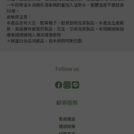
一半的常溫水泡開乳清後再酌量加入溫熱水，整體溫度不要超過
60度。
過敏原注意：
本產品含有大豆、堅果種子、麩質穀物及其製品。本產品生產廠
房，其設備有處理奶製品、花生、芝麻及其製品。有相關過敏疑
慮者請根據個人情況謹慎使用
＊彼蛋白全品項產品，皆未使用阿斯巴甜
Follow us
顧客服務
會員權益
運送政策
付款方式