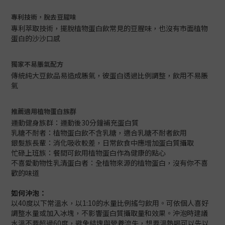
專利技術，脫去豆腥味
專利萃取技術，擺脫植物蛋白飲常見的豆腥味，也沒有市面植物
蛋白的沙沙口感
獨家不易脹氣配方
傳統純大豆飲品易造成脹氣，彼蛋白透過比例調整，飲用不易脹
氣
推薦適用植物蛋白族群
運動健身族群：運動後30分鐘補充蛋白質
乳糖不耐者：植物蛋白飲不含乳糖，適合乳糖不耐者飲用
銀髮族長輩：消化吸收較差，日常飲食中應增加蛋白質攝取
忙碌上班族：餐間可飲用植物蛋白作為健康的點心
不喜愛動物性乳清蛋白者：全植物來源的植物蛋白，沒有你不喜
歡的味道
如何沖泡：
以40度以下常溫水，以1:10的水量比例搖勻飲用。可依個人喜好
調整水量或加入冰塊，不影響蛋白質攝取量和效果。沖泡時建議
水溫不要超過60度，避免結塊與營養流失，想要溫熱喝可以先以