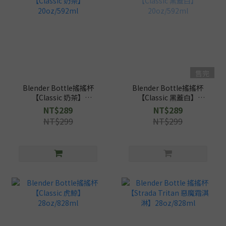
售完
Blender Bottle搖搖杯
Blender Bottle搖搖杯
【Classic 奶茶】
【Classic 黑蓋白】
20oz/592ml
20oz/592ml
NT$289
NT$289
NT$299
NT$299