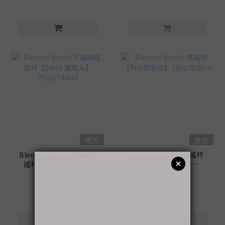
售完
售完
Blender Bottle不鏽鋼搖
Blender Bottle 搖搖杯
搖杯【Sleek 貓星人】
【Pro 炫彩白】
25oz/740ml
28oz/828ml
NT$799
NT$399
NT$999
NT$450