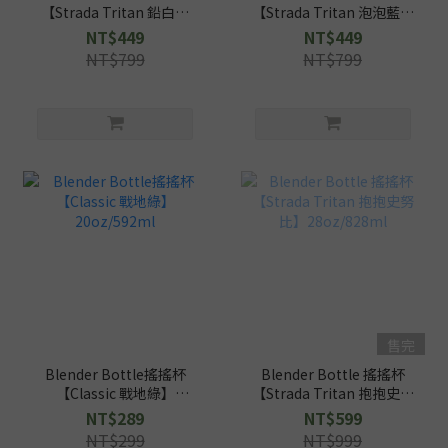
【Strada Tritan 鉛白】
【Strada Tritan 泡泡藍】
28oz/828ml
28oz/828ml
NT$449
NT$449
NT$799
NT$799
售完
Blender Bottle搖搖杯
Blender Bottle 搖搖杯
【Classic 戰地綠】
【Strada Tritan 抱抱史努
20oz/592ml
比】28oz/828ml
NT$289
NT$599
NT$299
NT$999