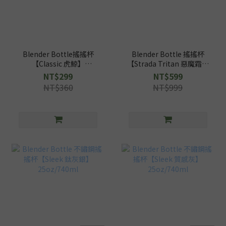
Blender Bottle搖搖杯
Blender Bottle 搖搖杯
【Classic 虎鯨】
【Strada Tritan 惡魔霜淇
28oz/828ml
淋】28oz/828ml
NT$299
NT$599
NT$360
NT$999