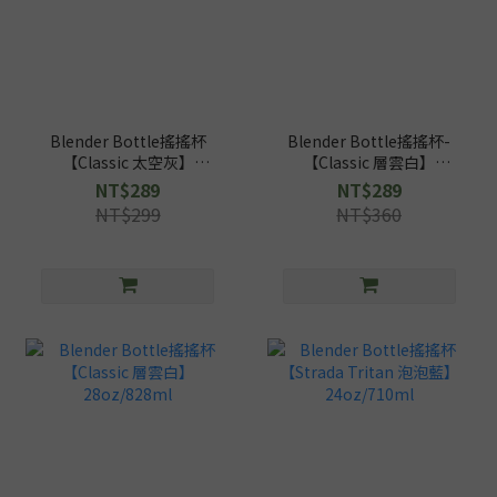
Blender Bottle搖搖杯
Blender Bottle搖搖杯-
【Classic 太空灰】
【Classic 層雲白】
20oz/592ml
20oz/592ml
NT$289
NT$289
NT$299
NT$360