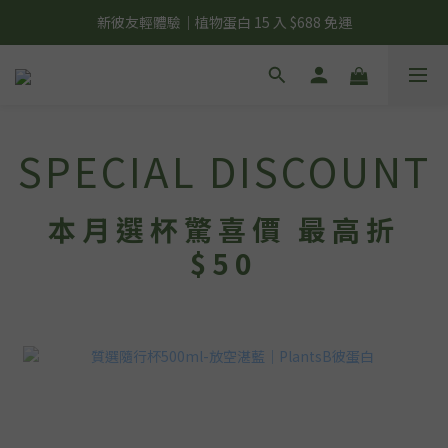
夏日輕補給｜500g 植物蛋白最低 $373 起
新彼友輕體驗｜植物蛋白 15 入 $688 免運
美力開肌｜滿 $1,488 贈美日肌酸 1 包
夏日輕補給｜500g 植物蛋白最低 $373 起
SPECIAL DISCOUNT
本月選杯驚喜價 最高折
$50