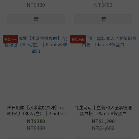
NT$480
NT$480
新品上市
新品上市
美日肌酸【水漾蜜桃風味】7g
花生可可｜盒裝30入全素植選
輕巧包（30入/盒）｜PlantsB
蛋白粉｜PlantsB彼蛋白
彼蛋白
NT$380
NT$1,290
NT$480
NT$1,650