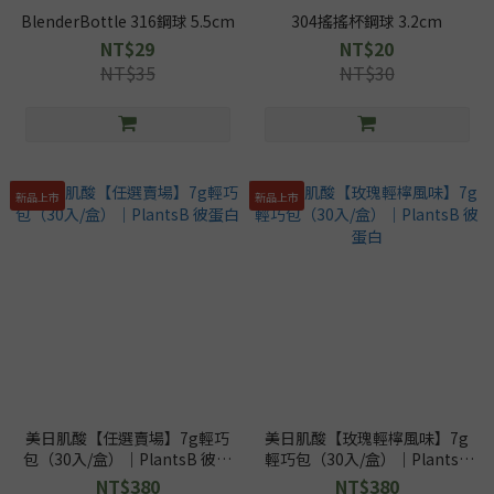
BlenderBottle 316鋼球 5.5cm
304搖搖杯鋼球 3.2cm
NT$29
NT$20
NT$35
NT$30
新品上市
新品上市
美日肌酸【任選賣場】7g輕巧
美日肌酸【玫瑰輕檸風味】7g
包（30入/盒）｜PlantsB 彼蛋
輕巧包（30入/盒）｜PlantsB
白
彼蛋白
NT$380
NT$380