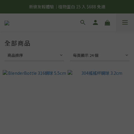
夏日輕補給｜500g 植物蛋白最低 $373 起
新彼友輕體驗｜植物蛋白 15 入 $688 免運
美力開肌｜滿 $1,488 贈美日肌酸 1 包
夏日輕補給｜500g 植物蛋白最低 $373 起
全部商品
商品排序
每頁顯示 24 個