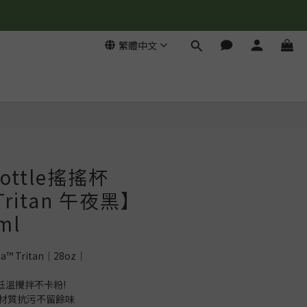
繁體中文
Bottle搖搖杯
 Tritan 午夜黑】
ml
ada™ Tritan｜28oz｜
低溫攪拌不卡粉!
an材質抗污不留餘味