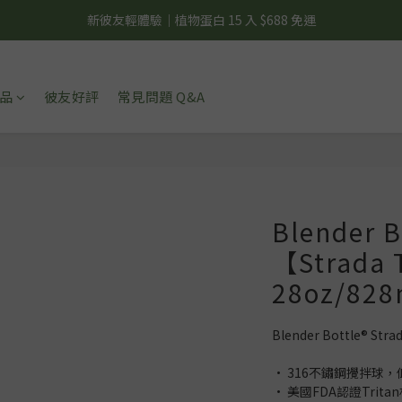
夏日輕補給｜500g 植物蛋白最低 $373 起
新彼友輕體驗｜植物蛋白 15 入 $688 免運
美力開肌｜滿 $1,488 贈美日肌酸 1 包
品
彼友好評
常見問題 Q&A
夏日輕補給｜500g 植物蛋白最低 $373 起
Blender 
【Strada
28oz/828
Blender Bottle® Str
• 316不鏽鋼攪拌球，
• 美國FDA認證Trit