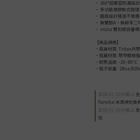
• 360°超緊密防漏設計
• 多功能橡膠軟式提環
• 圓底設計殘渣不堆積
• 無雙酚A，無鄰苯二甲酸(BP
• ml/oz 雙刻度容量
【商品規格】
•瓶身材質: Tritan共
•瓶蓋材質: 聚甲醛樹
•耐熱溫度: -20~80℃
•瓶子容量:  28oz/828
至
08/31 16:00
截止
全
Fami!ce 冰淇淋兌換
至
08/31 16:00
截止
全
包