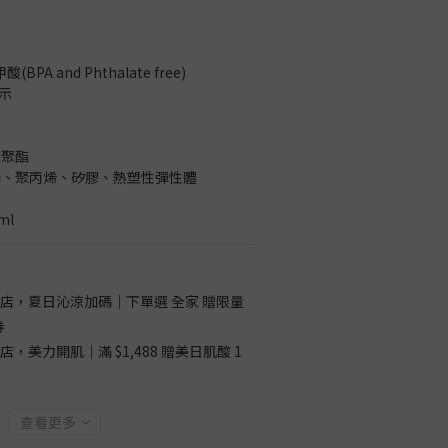
A and Phthalate free)
標示
聚聚酯
脂、聚丙烯、矽膠、熱塑性彈性體
ml
店，夏日沁涼加碼｜下單選 全家 贈限量
券
店，美力開肌｜滿 $1,488 贈美日肌酸 1
查看更多