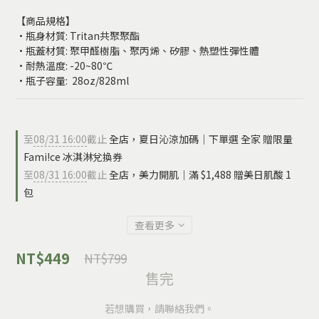
【商品規格】
•瓶身材質: Tritan共聚聚酯
•瓶蓋材質: 聚甲醛樹脂、聚丙烯、矽膠、熱塑性彈性體
•耐熱溫度: -20~80℃
•瓶子容量:  28oz/828ml
至
08/31 16:00
截止
全店，夏日沁涼加碼｜下單選 全家 贈限量
Fami!ce 冰淇淋兌換券
至
08/31 16:00
截止
全店，美力開肌｜滿 $1,488 贈美日肌酸 1
包
查看更多
NT$449
NT$799
售完
若想購買，請聯絡我們。