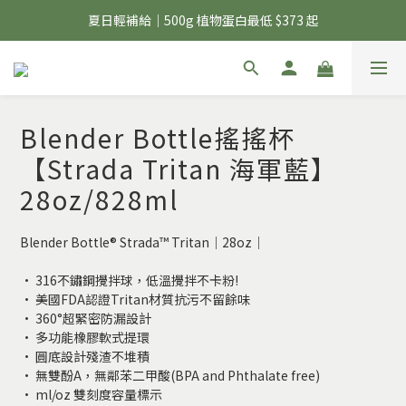
夏日輕補給｜500g 植物蛋白最低 $373 起
夏日輕補給｜500g 植物蛋白最低 $373 起
6 號彼友日｜24H 下單享 6% 購物金回饋
美力開肌｜滿 $1,488 贈美日肌酸 1 包
Blender Bottle搖搖杯
夏日輕補給｜500g 植物蛋白最低 $373 起
【Strada Tritan 海軍藍】
28oz/828ml
Blender Bottle® Strada™ Tritan｜28oz｜
• 316不鏽鋼攪拌球，低溫攪拌不卡粉!
• 美國FDA認證Tritan材質抗污不留餘味
• 360°超緊密防漏設計
• 多功能橡膠軟式提環
• 圓底設計殘渣不堆積
• 無雙酚A，無鄰苯二甲酸(BPA and Phthalate free)
• ml/oz 雙刻度容量標示