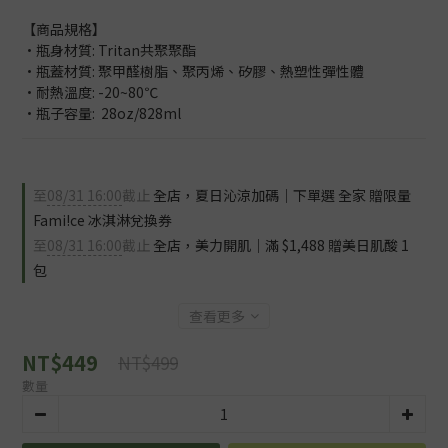
【商品規格】
•瓶身材質: Tritan共聚聚酯
•瓶蓋材質: 聚甲醛樹脂、聚丙烯、矽膠、熱塑性彈性體
•耐熱溫度: -20~80℃
•瓶子容量:  28oz/828ml
至
08/31 16:00
截止
全店，夏日沁涼加碼｜下單選 全家 贈限量
Fami!ce 冰淇淋兌換券
至
08/31 16:00
截止
全店，美力開肌｜滿 $1,488 贈美日肌酸 1
包
查看更多
NT$449
NT$499
數量