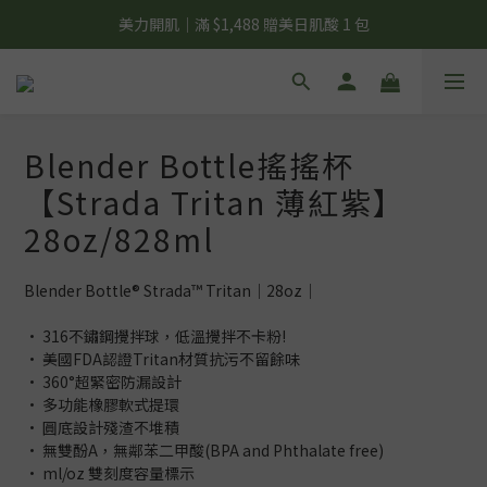
夏日輕補給｜500g 植物蛋白最低 $373 起
美力開肌｜滿 $1,488 贈美日肌酸 1 包
夏日輕補給｜500g 植物蛋白最低 $373 起
Blender Bottle搖搖杯
【Strada Tritan 薄紅紫】
28oz/828ml
Blender Bottle® Strada™ Tritan｜28oz｜
• 316不鏽鋼攪拌球，低溫攪拌不卡粉!
• 美國FDA認證Tritan材質抗污不留餘味
• 360°超緊密防漏設計
• 多功能橡膠軟式提環
• 圓底設計殘渣不堆積
• 無雙酚A，無鄰苯二甲酸(BPA and Phthalate free)
• ml/oz 雙刻度容量標示