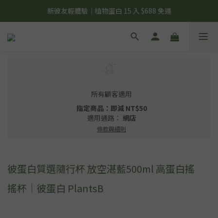
夏日輕補給｜500g 植物蛋白最低 $373 起
新彼友輕體驗｜植物蛋白 15 入 $688 免運
美力開肌｜滿 $1,488 贈美日肌酸 1 包
夏日輕補給｜500g 植物蛋白最低 $373 起
所有顧客適用
指定商品：即減 NT$50
適用通路：
網店
條款與細則
彼蛋白質選隨行杯 放空湛藍500ml 高蛋白搖
搖杯｜彼蛋白 PlantsB