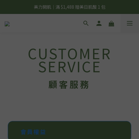
夏日輕補給｜500g 植物蛋白最低 $373 起
美力開肌｜滿 $1,488 贈美日肌酸 1 包
夏日輕補給｜500g 植物蛋白最低 $373 起
CUSTOMER
SERVICE
顧客服務
會員權益