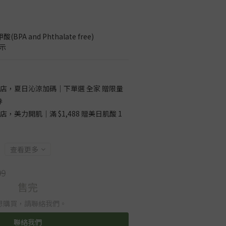
A and Phthalate free)
標示
店，夏日沁涼加碼｜下單選 全家 贈限量
券
店，美力開肌｜滿 $1,488 贈美日肌酸 1
查看更多
99
售完
想購買，請聯絡我們。
聯絡我們