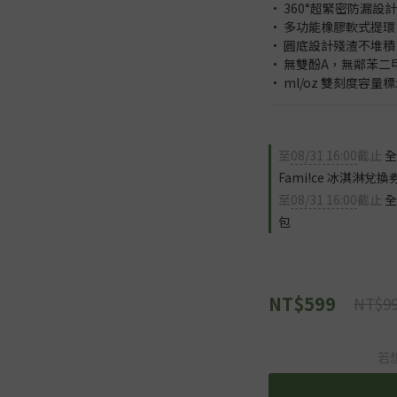
• 360°超緊密防漏設計
• 多功能橡膠軟式提環
• 圓底設計殘渣不堆積
• 無雙酚A，無鄰苯二甲酸(BP
• ml/oz 雙刻度容量
至
08/31 16:00
截止
全
Fami!ce 冰淇淋兌換
至
08/31 16:00
截止
全
包
NT$599
NT$9
若