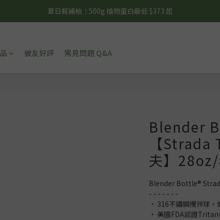
夏日輕補給｜500g 植物蛋白最低 $373 起
夏日輕補給｜500g 植物蛋白最低 $373 起
新彼友輕體驗｜植物蛋白 15 入 $688 免運
品
彼友好評
常見問題 Q&A
美力開肌｜滿 $1,488 贈美日肌酸 1 包
夏日輕補給｜500g 植物蛋白最低 $373 起
Blender 
【Strada
夫】28oz/
Blender Bottle® S
- - - - - - -
• 316不鏽鋼攪拌球，
• 美國FDA認證Trit