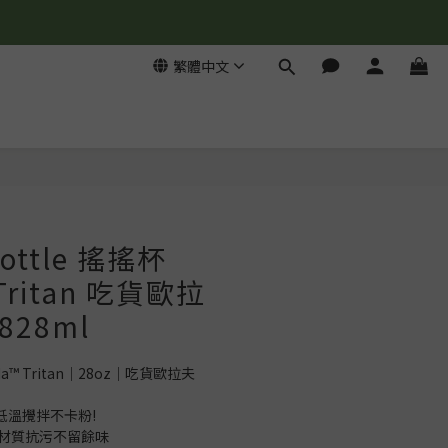
繁體中文
Bottle 搖搖杯
 Tritan 吃貨歐拉
828ml
trada™ Tritan｜28oz｜吃貨歐拉夫
低溫攪拌不卡粉!
an材質抗污不留餘味