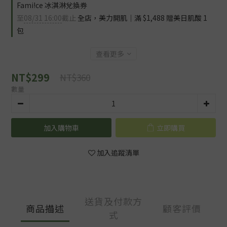
Fami!ce 冰淇淋兌換券
至
08/31 16:00
截止
全店，美力開肌｜滿 $1,488 贈美日肌酸 1
包
查看更多
NT$299
NT$360
數量
加入購物車
立即購買
加入追蹤清單
送貨及付款方
商品描述
顧客評價
式