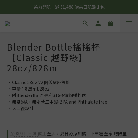
夏日輕補給｜500g 植物蛋白最低 $373 起
美力開肌｜滿 $1,488 贈美日肌酸 1 包
夏日輕補給｜500g 植物蛋白最低 $373 起
Blender Bottle搖搖杯
【Classic 越野綠】
28oz/828ml
• Classic 28oz V2 圓弧底座設計
• 容量：828ml/28oz
• 附BlenderBall® 專利316不鏽鋼攪拌球
• 無雙酚A，無鄰苯二甲酸(BPA and Phthalate free)
• 大口徑設計
至
08/31 16:00
截止
全店，夏日沁涼加碼｜下單選 全家 贈限量