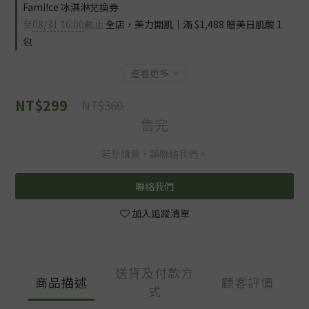
Fami!ce 冰淇淋兌換券
至
08/31 16:00
截止
全店，美力開肌｜滿 $1,488 贈美日肌酸 1
包
查看更多
NT$299
NT$360
售完
若想購買，請聯絡我們。
聯絡我們
加入追蹤清單
送貨及付款方
商品描述
顧客評價
式