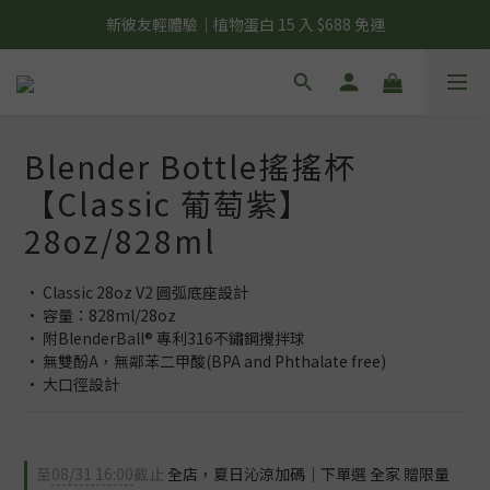
夏日輕補給｜500g 植物蛋白最低 $373 起
新彼友輕體驗｜植物蛋白 15 入 $688 免運
美力開肌｜滿 $1,488 贈美日肌酸 1 包
夏日輕補給｜500g 植物蛋白最低 $373 起
Blender Bottle搖搖杯
【Classic 葡萄紫】
28oz/828ml
• Classic 28oz V2 圓弧底座設計
• 容量：828ml/28oz
• 附BlenderBall® 專利316不鏽鋼攪拌球
• 無雙酚A，無鄰苯二甲酸(BPA and Phthalate free)
• 大口徑設計
至
08/31 16:00
截止
全店，夏日沁涼加碼｜下單選 全家 贈限量