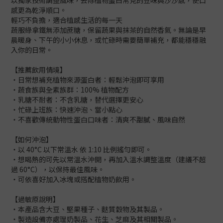
以獨家技術調整風味，去除植物蛋白常見的豆味與沙沙感，使口
感更為乾淨順口。
輕巧不負擔，適合植感生活的每一天
蔬服綠拿鐵無添加蔗糖，保留蔬果與抹茶的自然香氣。無論是早
晨暖身、下午的小小休息，或忙碌時需要簡單補充，都能穩穩融
入你的日常。
【推薦飲用情境】
・日常想補充植物來源蛋白者：輕鬆沖泡即可享用
・蔬食族與全素族群：100% 植物配方
・乳糖不耐者：不含乳糖，替代選擇更安心
・忙碌上班族：快速沖泡、當小點心
・不喜歡傳統動物性蛋白口味者：清爽不甜膩、風味自然
【如何沖泡】
・以 40°C 以下常溫水 依 1:10 比例搖勻即可。
・想喝熱的可先以常溫水沖開，再加入溫水調整溫度（建議不超
過 60°C），以保持最佳風味。
・可依喜好加入冰塊或搭配植物奶飲用。
【過敏原說明】
・本產品含大豆、堅果種子、麩質穀物及其製品。
・製造設備亦處理奶製品、花生、芝麻及其相關製品。