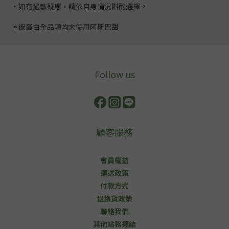
・如有過敏疑慮，請依自身情況斟酌選擇。
＊彼蛋白全品項均未使用阿斯巴甜
Follow us
顧客服務
會員權益
運送政策
付款方式
退換貨政策
聯絡我們
其他站務連結