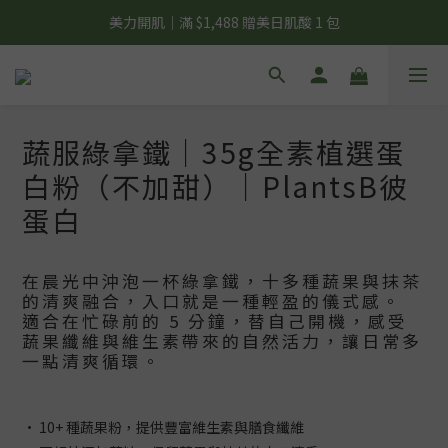
夏日輕補給｜500g 植物蛋白最低 $373 起
夏日輕補給｜500g 植物蛋白最低 $373 起
6 號彼友日｜24H 下單享 6% 購物金回饋
美力開肌｜滿 $1,488 贈美日肌酸 1 包
蔬服綠拿鐵｜35g全素植選蛋
夏日輕補給｜500g 植物蛋白最低 $373 起
白粉（不加甜）｜PlantsB彼
蛋白
在晨光中沖泡一杯綠拿鐵，十多種蔬果與抹茶
的清爽融合，入口就是一種輕盈的儀式感。
適合在忙碌前的 5 分鐘，替自己開機，感受
蔬果纖維與維生素帶來的自然活力，讓日常多
一點清爽循環。
• 10+ 種蔬果粉，提供豐富維生素與膳食纖維