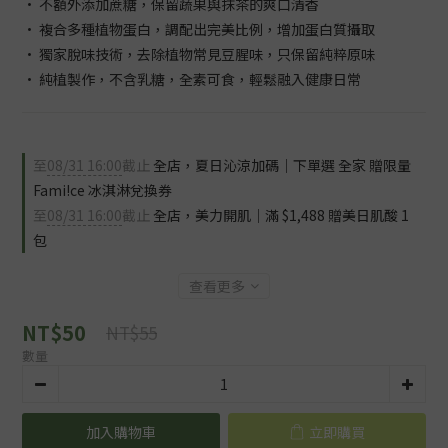
• 不額外添加蔗糖，保留蔬果與抹茶的爽口清香
• 複合多種植物蛋白，調配出完美比例，增加蛋白質攝取
• 獨家脫味技術，去除植物常見豆腥味，只保留純粹原味
• 純植製作，不含乳糖，全素可食，輕鬆融入健康日常
至
08/31 16:00
截止
全店，夏日沁涼加碼｜下單選 全家 贈限量
Fami!ce 冰淇淋兌換券
至
08/31 16:00
截止
全店，美力開肌｜滿 $1,488 贈美日肌酸 1
包
查看更多
NT$50
NT$55
數量
加入購物車
立即購買