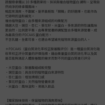
蔬服綠拿鐵以 10 多種蔬果粉、抹茶與複合植物蛋白 調和，呈現自
然純淨的綠拿鐵風味。
喝起來清爽、不甜膩，是早晨輕鬆「開機」的好選擇，也能作為
忙碌時的溫和補充。
複合植物蛋白：由多種來源組成的均衡配方
精選大豆、豌豆、杏仁、葵花籽、米蛋白，多來源的特性讓風味
更自然、比例更平衡，由專業營養師調配整合多種來源營養，成
為最高分的 PDCAAS 蛋白配方。
不含乳糖，全素可食，也適合希望補充植物來源蛋白的人。
＊PDCAAS（蛋白質消化率校正胺基酸評分）是一種蛋白質消化吸
收率校正評分質量的評價指標，藉由衡量蛋白質的消化率以及其
是否能夠滿足人體胺基酸的需求而對不同的蛋白質進行評分
・大豆蛋白：胺基酸組成較完整
・豌豆蛋白：具良好的植物蛋白來源特性
・杏仁蛋白：增加滑順口感
・葵花籽蛋白：天然植物營養來源
・米蛋白：風味溫和、易融入飲品
【獨家脫味技術，保留植物的清爽原味】