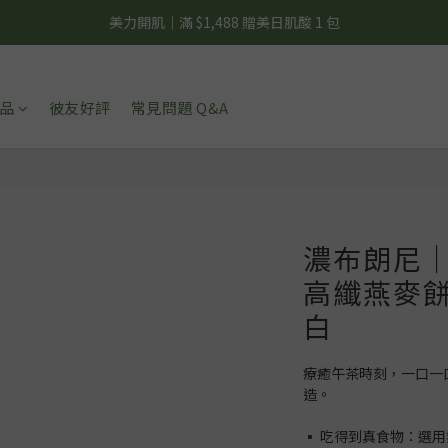
夏日輕補給｜500g 植物蛋白最低 $373 起
夏日輕補給｜500g 植物蛋白最低 $373 起
新彼友輕體驗｜植物蛋白 15 入 $688 免運
品
彼友好評
常見問題 Q&A
美力開肌｜滿 $1,488 贈美日肌酸 1 包
夏日輕補給｜500g 植物蛋白最低 $373 起
濃布朗尼｜
高纖燕麥餅
白
療癒午茶時刻，一口一
造。
▪️ 吃得到真食物：選