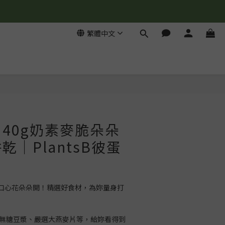
繁體中文
立即購買
40g奶素麥脆朵朵
乾｜PlantsB彼蛋
口心花朵朵開！精選好食材，為妳量身打
用無糖豆漿、嚴選大燕麥片等，給妳看得到