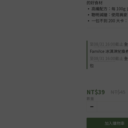
的好食材
▪️ 高纖配方：每 100
▪️ 聰明減糖：使用異
▪️ 一包不到 200 
至
08/31 16:00
截止
全
Fami!ce 冰淇淋兌換
至
08/31 16:00
截止
全
包
NT$39
NT$45
數量
加入購物車