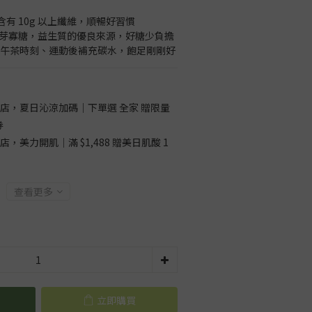
g 含有 10g 以上纖維，順暢好習慣
麥芽寡糖，益生質的優良來源，好糖少負擔
大卡：午茶時刻、運動後補充碳水，飽足剛剛好
店，夏日沁涼加碼｜下單選 全家 贈限量
券
店，美力開肌｜滿 $1,488 贈美日肌酸 1
查看更多
立即購買