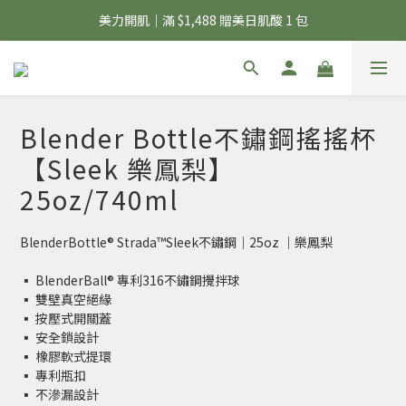
夏日輕補給｜500g 植物蛋白最低 $373 起
美力開肌｜滿 $1,488 贈美日肌酸 1 包
夏日輕補給｜500g 植物蛋白最低 $373 起
Blender Bottle不鏽鋼搖搖杯
【Sleek 樂鳳梨】
25oz/740ml
BlenderBottle® Strada™Sleek不鏽鋼｜25oz ｜樂鳳梨
▪️ BlenderBall® 專利316不鏽鋼攪拌球
▪️ 雙壁真空絕緣 
▪️ 按壓式開關蓋
▪️ 安全鎖設計
▪️ 橡膠軟式提環
▪️ 專利瓶扣
▪️ 不滲漏設計