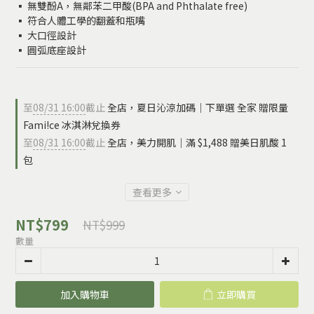
▪️ 無雙酚A，無鄰苯二甲酸(BPA and Phthalate free)
▪️ 符合人體工學的翻蓋和瓶嘴
▪️ 大口徑設計
▪️ 圓弧底座設計
至
08/31 16:00
截止
全店，夏日沁涼加碼｜下單選 全家 贈限量
Fami!ce 冰淇淋兌換券
至
08/31 16:00
截止
全店，美力開肌｜滿 $1,488 贈美日肌酸 1
包
查看更多
NT$799
NT$999
數量
加入購物車
立即購買