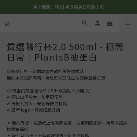
夏日輕補給｜500g 植物蛋白最低 $373 起
美力開肌｜滿 $1,488 贈美日肌酸 1 包
夏日輕補給｜500g 植物蛋白最低 $373 起
質選隨行杯2.0 500ml - 極簡
日常｜PlantsB彼蛋白
質選隨行杯，給你喝蛋白飲的美好儀式感！
簡約中又細節滿滿，為想好好品味生活的你量身打造
\\\ 彼蛋白質選隨行杯 2.0 升級亮點大公開 ///
✔︎ 杯口口徑放大，飲用更便利
✔︎ 提把孔放大，安裝提把更輕鬆
✔︎ 品牌 logo，質感細膩升級
▪️ 簡約外型，運動或上班喝都百搭；插畫刻度細節，為每次搖飲
增添幸福感
▪️ 配件可拆洗，不留異味殘渣，保養更輕鬆