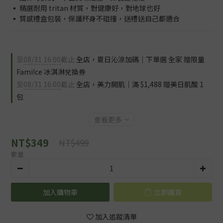
▪️ 精選耐用 tritan 材質，對健康好，對地球也好
▪️ 質感禮盒包裝，保護杯身不碰撞，送禮送自己都適合
至
08/31 16:00
截止
全店，夏日沁涼加碼｜下單選 全家 贈限量
Fami!ce 冰淇淋兌換券
至
08/31 16:00
截止
全店，美力開肌｜滿 $1,488 贈美日肌酸 1
包
查看更多
NT$349
NT$499
數量
加入購物車
立即購買
加入追蹤清單