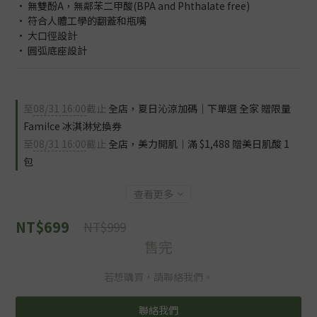
• 無雙酚A，無鄰苯二甲酸(BPA and Phthalate free)
• 符合人體工學的翻蓋和瓶嘴
• 大口徑設計
• 圓弧底座設計
至
08/31 16:00
截止
全店，夏日沁涼加碼｜下單選 全家 贈限量
Fami!ce 冰淇淋兌換券
至
08/31 16:00
截止
全店，美力開肌｜滿 $1,488 贈美日肌酸 1
包
查看更多
NT$699
NT$999
售完
若想購買，請聯絡我們。
聯絡我們