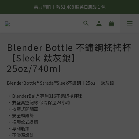
夏日輕補給｜500g 植物蛋白最低 $373 起
美力開肌｜滿 $1,488 贈美日肌酸 1 包
夏日輕補給｜500g 植物蛋白最低 $373 起
Blender Bottle 不鏽鋼搖搖杯
【Sleek 鈦灰銀】
25oz/740ml
BlenderBottle® Strada™Sleek不鏽鋼｜25oz ｜鈦灰銀
- - - - - - -
• BlenderBall® 專利316不鏽鋼攪拌球
• 雙壁真空絕緣 保冷保溫24小時
• 按壓式開關蓋
• 安全鎖設計
• 橡膠軟式提環
• 專利瓶扣
• 不滲漏設計