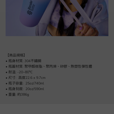
【商品規格】
• 瓶身材質: 304不鏽鋼
• 瓶蓋材質: 聚甲醛樹脂、聚丙烯、矽膠、熱塑性彈性體
• 耐溫: -20~80℃
• 尺寸:  高度22.6 x 9.7cm
• 瓶子容量:  25oz/740ml
• 瓶身刻度:  20oz/590ml
• 重量: 約386g