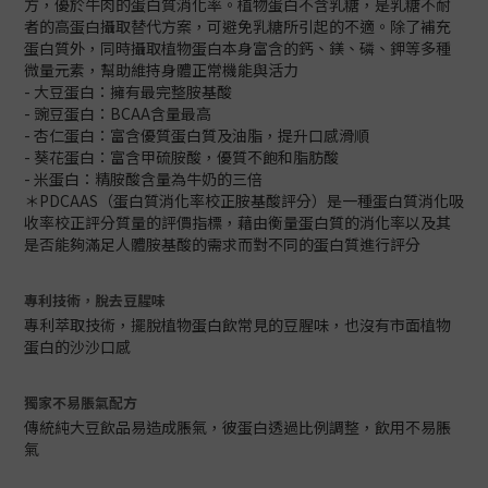
方，優於牛肉的蛋白質消化率。植物蛋白不含乳糖，是乳糖不耐
者的高蛋白攝取替代方案，可避免乳糖所引起的不適。除了補充
蛋白質外，同時攝取植物蛋白本身富含的鈣、鎂、磷、鉀等多種
微量元素，幫助維持身體正常機能與活力
- 大豆蛋白：擁有最完整胺基酸
- 豌豆蛋白：BCAA含量最高
- 杏仁蛋白：富含優質蛋白質及油脂，提升口感滑順
- 葵花蛋白：富含甲硫胺酸，優質不飽和脂肪酸
- 米蛋白：精胺酸含量為牛奶的三倍
＊PDCAAS（蛋白質消化率校正胺基酸評分）是一種蛋白質消化吸
收率校正評分質量的評價指標，藉由衡量蛋白質的消化率以及其
是否能夠滿足人體胺基酸的需求而對不同的蛋白質進行評分
專利技術，脫去豆腥味
專利萃取技術，擺脫植物蛋白飲常見的豆腥味，也沒有市面植物
蛋白的沙沙口感
獨家不易脹氣配方
傳統純大豆飲品易造成脹氣，彼蛋白透過比例調整，飲用不易脹
氣