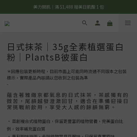
夏日輕補給｜500g 植物蛋白最低 $373 起
夏日輕補給｜500g 植物蛋白最低 $373 起
新彼友輕體驗｜植物蛋白 15 入 $688 免運
美力開肌｜滿 $1,488 贈美日肌酸 1 包
日式抹茶｜35g全素植選蛋白
夏日輕補給｜500g 植物蛋白最低 $373 起
粉｜PlantsB彼蛋白
＊因應包裝更新時程，目前市面上可能同時流通不同版本之包裝
標示，實際產品內容請以您收到之包裝為準
-
蘊含著雅緻京都氣息的日式抹茶，茶感獨有的
微苦，尾韻越發澄澈回甘，適合在準備迎接日
常挑戰前飲用，享受大人感的餘韻無窮。
• 首創複合式植物蛋白，保留更豐富的植物營養，完美蛋白比
例，效率補充蛋白質
• 專利脫味技術，去除植物常見豆腥味，只保留真實原味