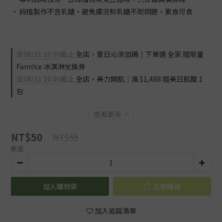
• 純植製作不含乳糖，避免膚況和乳糖不耐問題，素食可食
至
08/31 16:00
截止
全店，夏日沁涼加碼｜下單選 全家 贈限量
Fami!ce 冰淇淋兌換券
至
08/31 16:00
截止
全店，美力開肌｜滿 $1,488 贈美日肌酸 1
包
查看更多
NT$50
NT$55
數量
加入購物車
立即購買
加入追蹤清單