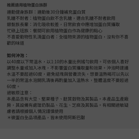
推薦適用植物蛋白族群
運動健身族群：運動後30分鐘補充蛋白質
乳糖不耐者：植物蛋白飲不含乳糖，適合乳糖不耐者飲用
銀髮族長輩：消化吸收較差，日常飲食中應增加蛋白質攝取
忙碌上班族：餐間可飲用植物蛋白作為健康的點心
不喜愛動物性乳清蛋白者：全植物來源的植物蛋白，沒有你不喜
歡的味道
如何沖泡：
以40度以下常溫水，以1:10的水量比例搖勻飲用。可依個人喜好
調整水量或加入冰塊，不影響蛋白質攝取量和效果。沖泡時建議
水溫不要超過60度，避免結塊與營養流失，想要溫熱喝可以先以
一半的常溫水泡開乳清後再酌量加入溫熱水，整體溫度不要超過
60度。
過敏原注意：
本產品含有大豆、堅果種子、麩質穀物及其製品。本產品生產廠
房，其設備有處理奶製品、花生、芝麻及其製品。有相關過敏疑
慮者請根據個人情況謹慎使用
＊彼蛋白全品項產品，皆未使用阿斯巴甜